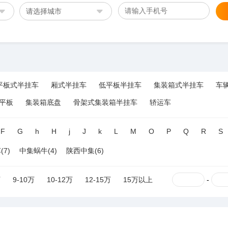
请选择城市
平板式半挂车
厢式半挂车
低平板半挂车
集装箱式半挂车
车
平板
集装箱底盘
骨架式集装箱半挂车
轿运车
F
G
h
H
j
J
k
L
M
O
P
Q
R
S
7)
中集蜗牛(4)
陕西中集(6)
万
9-10万
10-12万
12-15万
15万以上
-