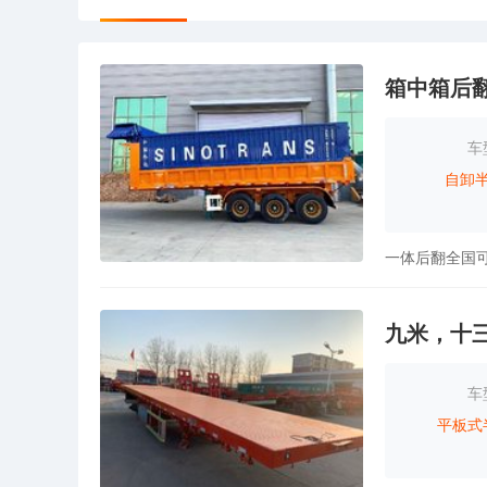
箱中箱后
车
自卸
九米，十
车
平板式