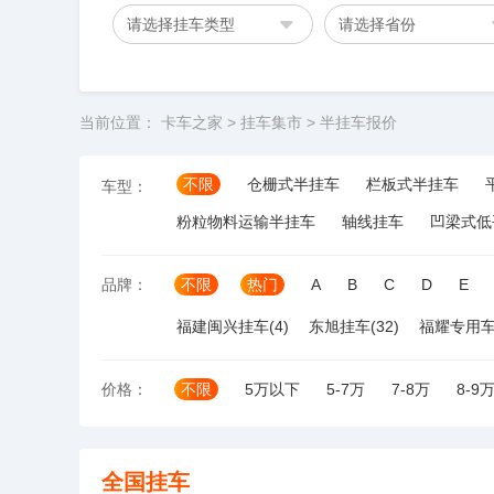
请选择挂车类型
请选择省份
当前位置：
卡车之家
>
挂车集市
>
半挂车报价
不限
仓栅式半挂车
栏板式半挂车
车型：
粉粒物料运输半挂车
轴线挂车
凹梁式低
品牌：
不限
热门
A
B
C
D
E
福建闽兴挂车(4)
东旭挂车(32)
福耀专用车(
价格：
不限
5万以下
5-7万
7-8万
8-9
全国挂车