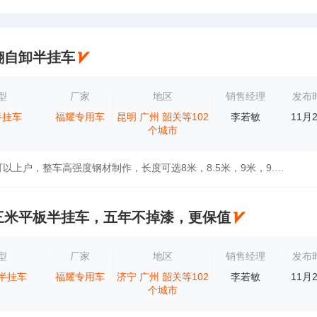
翻自卸半挂车
型
厂家
地区
销售经理
发布
半挂车
福耀专用车
昆明
广州
韶关等102
李若敏
11月
个城市
一体后翻全国可以上户，整车高强度钢材制作，长度可选8米，8.5米，9米，9.5米，10米，可以加高，可以下卧，可以箱中箱，拉沙石料专用车型，国产...
三米平板半挂车，五年不掉漆，更保值
型
厂家
地区
销售经理
发布
半挂车
福耀专用车
济宁
广州
韶关等102
李若敏
11月
个城市