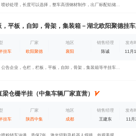
整车高强钢材，喷砂处理，长度可以选择，整车高强钢材制作，出厂标配铝储气筒，防水线路防水边灯，朝阳轮胎，整车喷砂处理，双组分油漆，保五年...
板，平板，自卸，骨架，集装箱－湖北欧阳聚德挂车
型
厂家
地区
销售经理
发布
半挂车
欧阳聚德
襄阳
陈诚
11月
湖北省枣阳市，公告企业，仓栏，栏板，平板，自卸，骨架，集装箱等半挂车生产制造－湖北欧阳聚德挂车厂，轻量化设计，流水线生产工艺，整车超强...
米直梁仓栅半挂（中集车辆厂家直营）
型
厂家
地区
销售经理
发布
半挂车
陕西中集
成都
王建东
11月
1.美观:KTL电泳喷粉轿车油漆，质保7年。激光切割及机器人焊接，外观美观。国内顶级技术研究院工业美感设计。2.耐用:国内知名钢企定制钢板。设计...