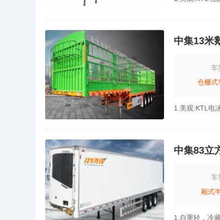
中集13
车
仓栅式
中集83
车
厢式