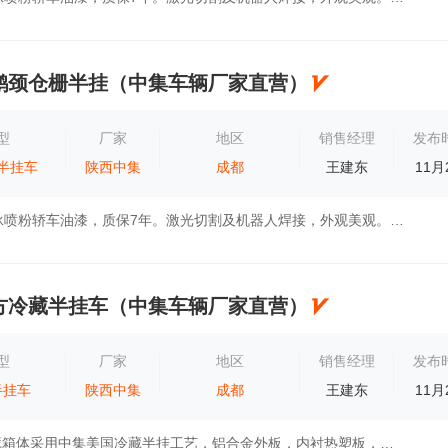
米鹅颈仓栅半挂（中集车辆厂家直营）
型
厂家
地区
销售经理
发布
半挂车
陕西中集
成都
王建东
11月
1.美观:KTL电泳喷粉轿车油漆，质保7年。激光切割及机器人焊接，外观美观。国内顶级技术研究院工业美感设计。 2.耐用:国内知名钢企定制钢板。设计...
立方冷藏半挂车（中集车辆厂家直营）
型
厂家
地区
销售经理
发布
半挂车
陕西中集
成都
王建东
11月
1.自重轻，冷藏箱体采用中集美国冷藏半挂工艺，铝合金外板，内衬热塑板，铝合金承载构件，自重轻，强度高。2.隔热保温，注入式PU发泡工艺，部件...