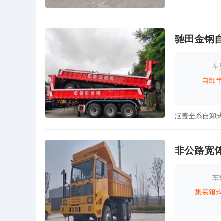
驰田金钢
车
自卸
非公路宽
车
集装箱