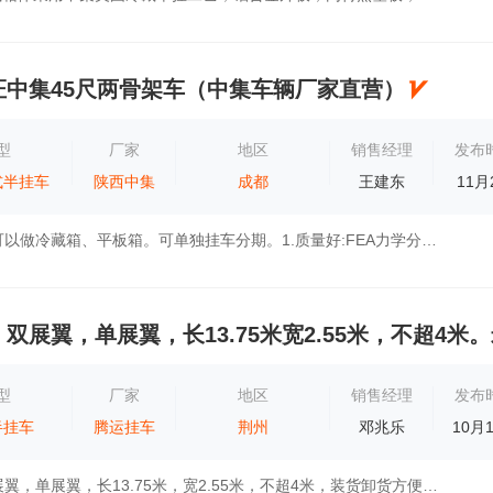
证中集45尺两骨架车（中集车辆厂家直营）
型
厂家
地区
销售经理
发布
式半挂车
陕西中集
成都
王建东
11月
能办营运证。可以做冷藏箱、平板箱。可单独挂车分期。1.质量好:FEA力学分析，严苛可靠实验。特有稳固结构设计，增加车体抗扭，确保行驶稳定。高...
双展翼，单展翼，长13.75米宽2.55米，不超4米
型
厂家
地区
销售经理
发布
半挂车
腾运挂车
荆州
邓兆乐
10月
一体飞翼，双展翼，单展翼，长13.75米，宽2.55米，不超4米，装货卸货方便，以后市面上最实用的半挂车，长途物流运输看过来！最适合您……给你最...