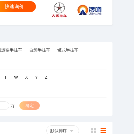
快速询价
大运
锣响
辆运输半挂车
自卸半挂车
罐式半挂车
T
W
X
Y
Z
万
确定
默认排序
横
列