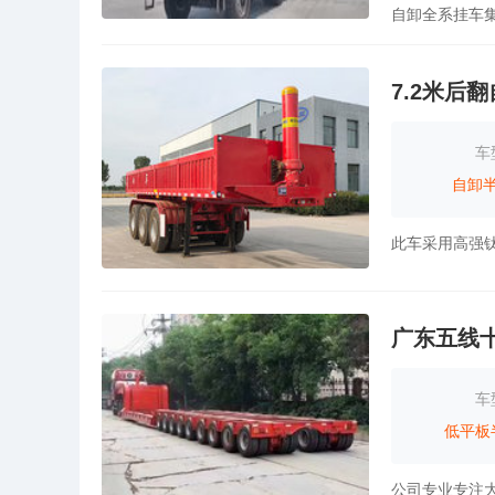
自卸全系挂车
7.2米后
车
自卸
广东五线
车
低平板