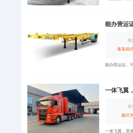
能办营运
车
集装箱
一体飞翼，
车
罐式