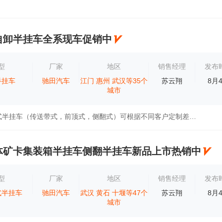
自卸半挂车全系现车促销中
型
厂家
地区
销售经理
发布
半挂车
驰田汽车
江门
惠州
武汉等35个
苏云翔
8月
城市
涵盖全系自卸式半挂车（传送带式，前顶式，侧翻式）可根据不同客户定制差异化配置。公告齐全！欢迎咨询！湖北驰田汽车股份有限公司专业打造自卸...
体矿卡集装箱半挂车侧翻半挂车新品上市热销中
型
厂家
地区
销售经理
发布
式半挂车
驰田汽车
武汉
黄石
十堰等47个
苏云翔
8月
城市