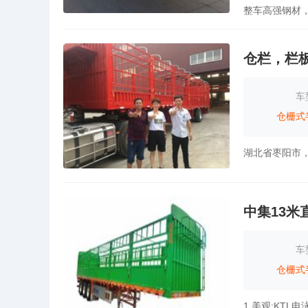
仓栏，栏
车
仓栅式
中集13
车
仓栅式