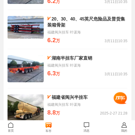
6.2
万
3月11日10:35
20、30、40、45英尺危险品及普货集
装箱骨架
福建闽兴挂车 叶谋海
6.2
万
3月11日10:35
湖南半挂车厂家直销
福建闽兴挂车 叶谋海
6.3
万
3月11日10:35
福建省闽兴半挂车
福建闽兴挂车 叶谋海
8.8
万
2025-2-27 21:28
首页
消息
我的
车市