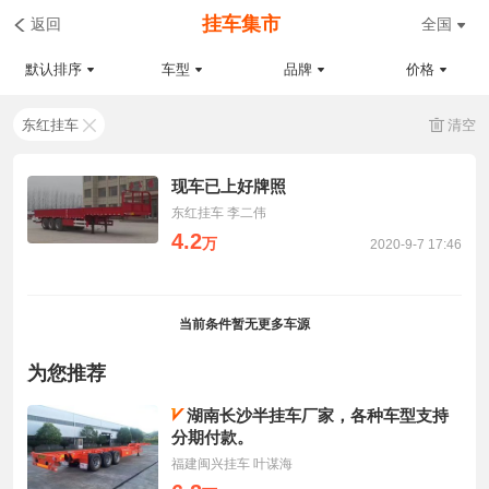
挂车集市
返回
全国
默认排序
车型
品牌
价格
东红挂车
清空
现车已上好牌照
东红挂车 李二伟
4.2
万
2020-9-7 17:46
当前条件暂无更多车源
为您推荐
湖南长沙半挂车厂家，各种车型支持
分期付款。
福建闽兴挂车 叶谋海