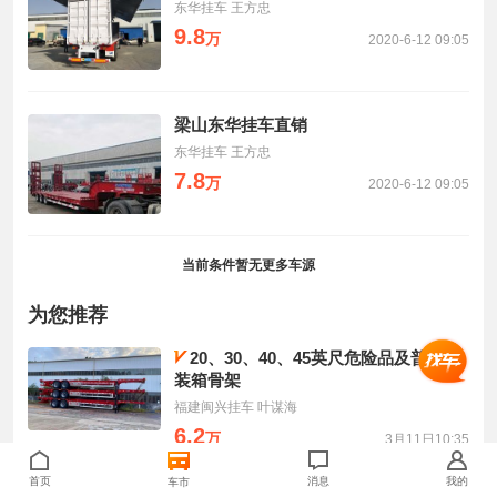
东华挂车 王方忠
9.8
万
2020-6-12 09:05
梁山东华挂车直销
东华挂车 王方忠
7.8
万
2020-6-12 09:05
当前条件暂无更多车源
为您推荐
20、30、40、45英尺危险品及普货集
装箱骨架
福建闽兴挂车 叶谋海
6.2
万
3月11日10:35
首页
消息
我的
车市