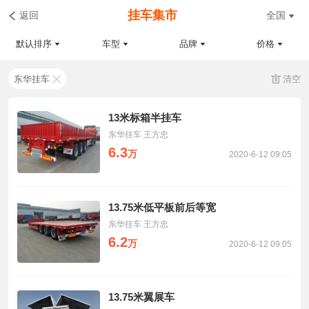
挂车集市
返回
全国
默认排序
车型
品牌
价格
东华挂车
清空
13米标箱半挂车
东华挂车 王方忠
6.3
万
2020-6-12 09:05
13.75米低平板前后等宽
东华挂车 王方忠
6.2
万
2020-6-12 09:05
13.75米翼展车