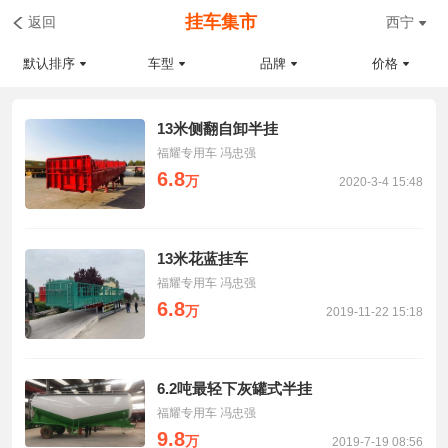
挂车集市
返回
西宁
默认排序
车型
品牌
价格
13米侧翻自卸半挂
福耀专用车 冯忠强
6.8
万
2020-3-4 15:48
13米花蓝挂车
福耀专用车 冯忠强
6.8
万
2019-11-22 15:18
6.2吨最轻下灰罐式半挂
福耀专用车 冯忠强
9.8
万
2019-7-19 08:56