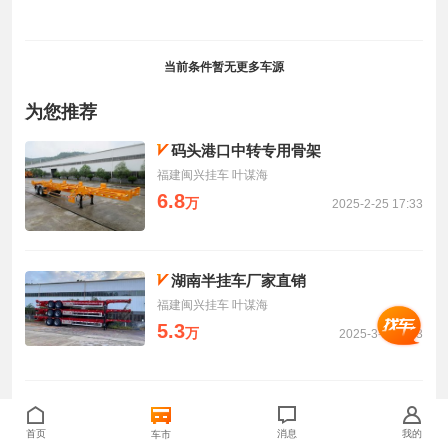
当前条件暂无更多车源
为您推荐
码头港口中转专用骨架
福建闽兴挂车 叶谋海
6.8
万
2025-2-25 17:33
湖南半挂车厂家直销
福建闽兴挂车 叶谋海
5.3
万
2025-3-2 08:43
福建省闽兴半挂车
首页
福建闽兴挂车 叶谋海
消息
我的
车市