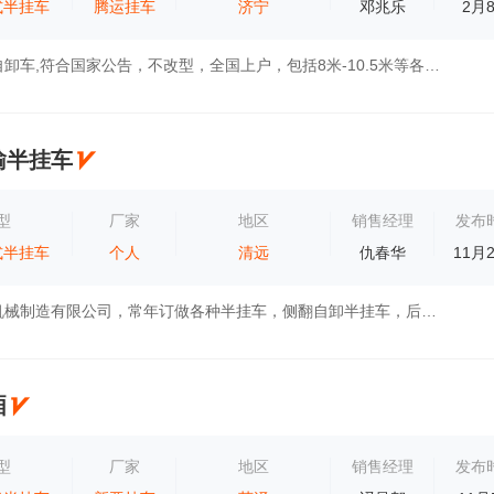
式半挂车
腾运挂车
济宁
邓兆乐
2月
精装箱式后翻自卸车,符合国家公告，不改型，全国上户，包括8米-10.5米等各个尺寸，自卸半挂车目前采用高强度钢材，T700.宝钢BS980＃韧性好，强度...
输半挂车
型
厂家
地区
销售经理
发布
式半挂车
个人
清远
仇春华
11月
山东粱山欧亚机械制造有限公司，常年订做各种半挂车，侧翻自卸半挂车，后翻自卸半挂车，苍栅运输半挂车，集装箱物流运输半挂车等各种车型，以优...
厢
型
厂家
地区
销售经理
发布