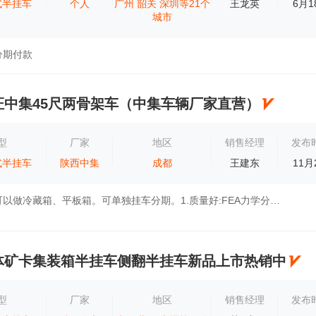
式半挂车
个人
广州
韶关
深圳等21个
王龙英
6月1
城市
分期付款
证中集45尺两骨架车（中集车辆厂家直营）
型
厂家
地区
销售经理
发布
式半挂车
陕西中集
成都
王建东
11月
能办营运证。可以做冷藏箱、平板箱。可单独挂车分期。1.质量好:FEA力学分析，严苛可靠实验。特有稳固结构设计，增加车体抗扭，确保行驶稳定。高...
体矿卡集装箱半挂车侧翻半挂车新品上市热销中
型
厂家
地区
销售经理
发布