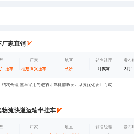
车厂家直销
型
厂家
地区
销售经理
发布
式半挂车
福建闽兴挂车
长沙
叶谋海
3月1
闽兴产品特点:1.结构合理:整车采用先进的计算机辅助设计系统优化设计而成，车架强度高，刚性、韧性好。2.工艺先进：纵梁采用汽车专用的低合金钢...
架物流快递运输半挂车
型
厂家
地区
销售经理
发布