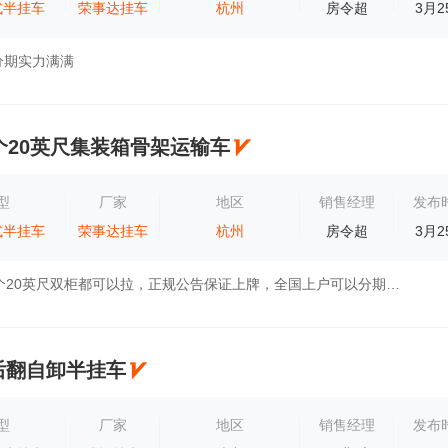
式半挂车
荣事达挂车
杭州
房令超
3月2
分期实力满满
个20英尺集装箱骨架运输车
型
厂家
地区
销售经理
发布
式半挂车
荣事达挂车
杭州
房令超
3月2
40英尺单柜两个20英尺双柜都可以拉，正规公告保证上牌，全国上户可以分期付款
后翻自卸半挂车
型
厂家
地区
销售经理
发布