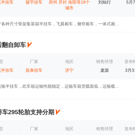
式半挂车
骏宇挂车
郑州
开封
洛阳等18个
刘灿行
5月
城市
本公司专业生产各种尺寸骨架集装箱半挂车，飞翼厢车，侧帘厢车，一体式厢车，危险品骨架集装箱半挂车。车厢钢材都是采用宝钢T750高强钢材质，车...
后翻自卸车
型
厂家
地区
销售经理
发布
式半挂车
昌泰挂车
济宁
庞源
3月3
自卸式集装箱运输半挂车，此车箱运输性能稳定，运输车箱货载面低，运输载货量轻重两适用，运输货重量33一50吨，全车箱空车重量7.3吨，当今新车型...
2桥车295轮胎支持分期
型
厂家
地区
销售经理
发布