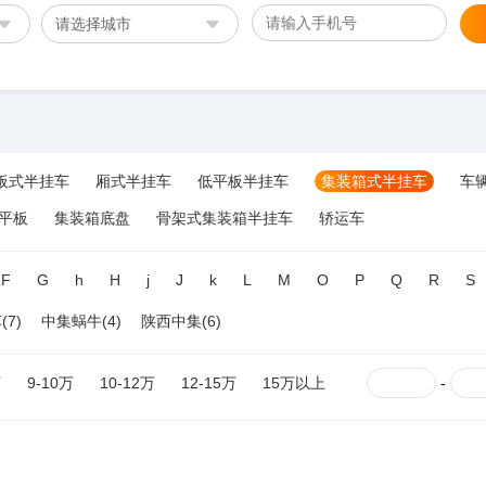
请选择城市
板式半挂车
厢式半挂车
低平板半挂车
集装箱式半挂车
车
平板
集装箱底盘
骨架式集装箱半挂车
轿运车
F
G
h
H
j
J
k
L
M
O
P
Q
R
S
7)
中集蜗牛(4)
陕西中集(6)
万
9-10万
10-12万
12-15万
15万以上
-