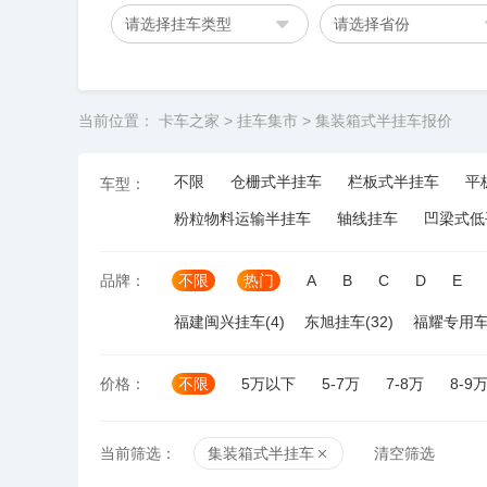
请选择挂车类型
请选择省份
当前位置：
卡车之家
>
挂车集市
>
集装箱式半挂车报价
不限
仓栅式半挂车
栏板式半挂车
平
车型：
粉粒物料运输半挂车
轴线挂车
凹梁式低
品牌：
不限
热门
A
B
C
D
E
福建闽兴挂车(4)
东旭挂车(32)
福耀专用车(
价格：
不限
5万以下
5-7万
7-8万
8-9
当前筛选：
集装箱式半挂车
清空筛选