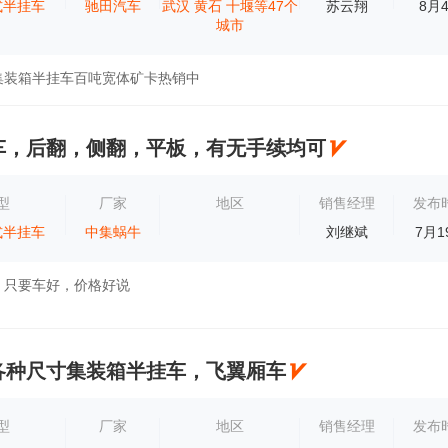
式半挂车
驰田汽车
武汉
黄石
十堰等47个
苏云翔
8月
城市
集装箱半挂车百吨宽体矿卡热销中
车，后翻，侧翻，平板，有无手续均可
型
厂家
地区
销售经理
发布
式半挂车
中集蜗牛
刘继斌
7月1
，只要车好，价格好说
各种尺寸集装箱半挂车，飞翼厢车
型
厂家
地区
销售经理
发布