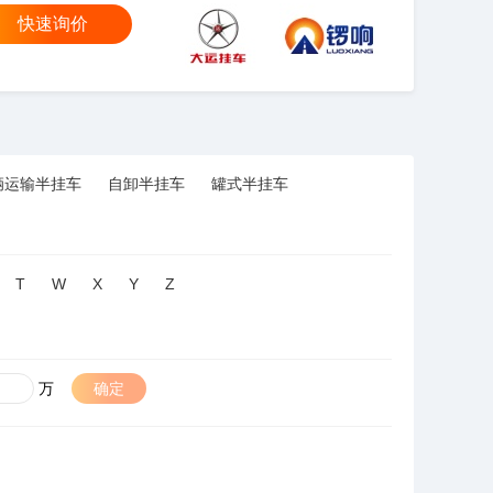
快速询价
大运
锣响
辆运输半挂车
自卸半挂车
罐式半挂车
T
W
X
Y
Z
万
确定