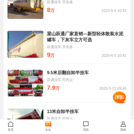
跃通挂车 齐先各
8
万
2020-6-5 10:42
梁山跃通厂家直销—新型轻体散装水泥
罐车，下灰车立方可选
跃通挂车 齐先各
9
万
2020-6-5 10:41
9.5米后翻自卸半挂车
跃通挂车 司丙义
7.9
万
2020-5-22 09:46
13米自卸半挂车
跃通挂车 司丙义
6.5
万
2019-10-4 13:29
首页
消息
我的
车市