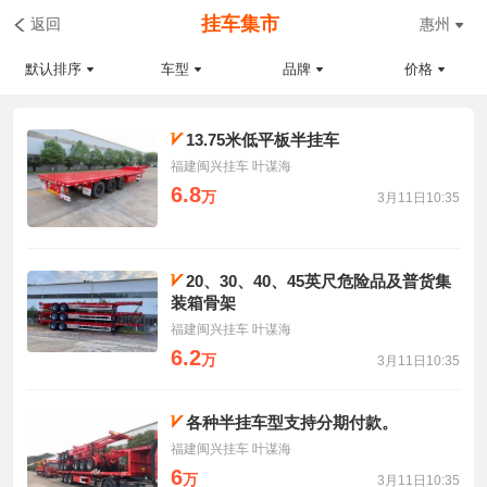
挂车集市
返回
惠州
默认排序
车型
品牌
价格
13.75米低平板半挂车
福建闽兴挂车 叶谋海
6.8
万
3月11日10:35
20、30、40、45英尺危险品及普货集
装箱骨架
福建闽兴挂车 叶谋海
6.2
万
3月11日10:35
各种半挂车型支持分期付款。
福建闽兴挂车 叶谋海
6
万
3月11日10:35