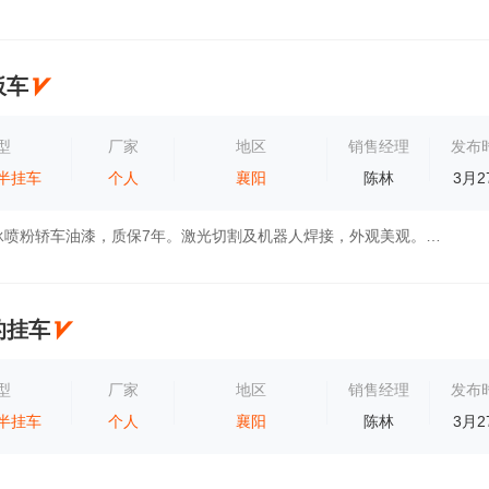
板车
型
厂家
地区
销售经理
发布
半挂车
个人
襄阳
陈林
3月2
1.美观:KTL电泳喷粉轿车油漆，质保7年。激光切割及机器人焊接，外观美观。国内顶级技术研究院工业美感设计。2.耐用:国内知名钢企定制钢板。设计...
的挂车
型
厂家
地区
销售经理
发布
半挂车
个人
襄阳
陈林
3月2