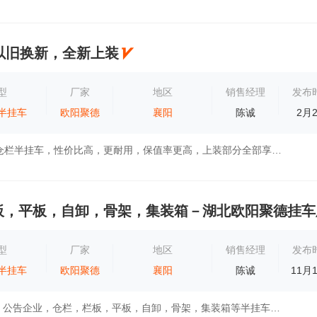
以旧换新，全新上装
型
厂家
地区
销售经理
发布
半挂车
欧阳聚德
襄阳
陈诚
2月
欧阳聚德13米仓栏半挂车，性价比高，更耐用，保值率更高，上装部分全部享受和新车一样的售后服务，大梁终身免费保修，免去你的一切后顾之忧！
板，平板，自卸，骨架，集装箱－湖北欧阳聚德挂车
型
厂家
地区
销售经理
发布
半挂车
欧阳聚德
襄阳
陈诚
11月
湖北省枣阳市，公告企业，仓栏，栏板，平板，自卸，骨架，集装箱等半挂车生产制造－湖北欧阳聚德挂车厂，轻量化设计，流水线生产工艺，整车超强...