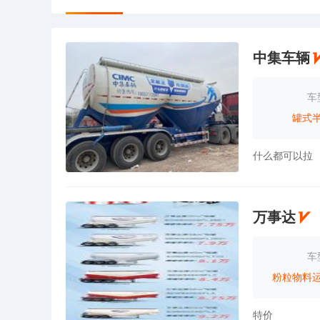
中集车辆
车
罐式
什么都可以拉
万事达
车
粉粒物料
特价