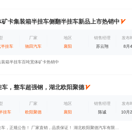
体矿卡集装箱半挂车侧翻半挂车新品上市热销中
型
厂家
地区
销售经理
发布
式半挂车
驰田汽车
襄阳
苏云翔
8月
集装箱半挂车百吨宽体矿卡热销中
挂车，整车超强钢，湖北欧阳聚德
型
厂家
地区
销售经理
发布
半挂车
欧阳聚德
襄阳
陈诚
10月
后置随车吊半挂车，正规公告！ 厂家直销，品质保证！ 湖北欧阳聚德汽车有限公司，湖北省枣阳市