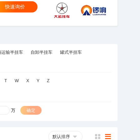
快速询价
大运
锣响
辆运输半挂车
自卸半挂车
罐式半挂车
T
W
X
Y
Z
万
确定
默认排序
横
列