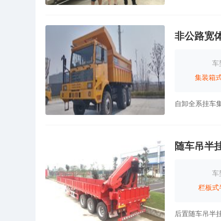
非公路宽
车
集装箱
自卸全系挂车
随车吊半
车
栏板式