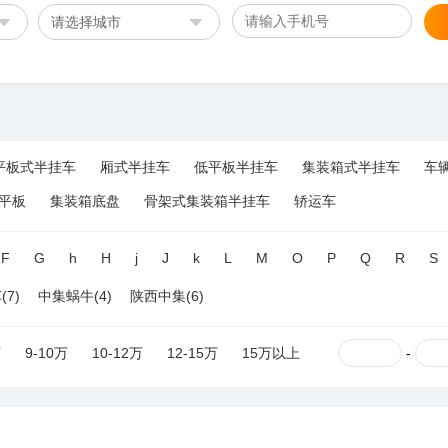
请选择城市
平板式半挂车
厢式半挂车
低平板半挂车
集装箱式半挂车
车
平板
集装箱底盘
骨架式集装箱半挂车
轿运车
F
G
h
H
j
J
k
L
M
O
P
Q
R
S
7)
中集蜗牛(4)
陕西中集(6)
万
9-10万
10-12万
12-15万
15万以上
-