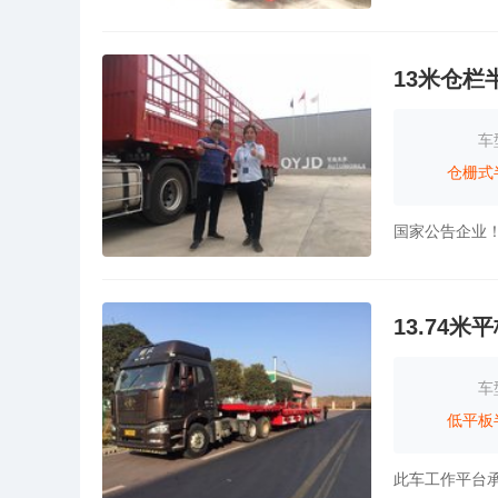
13米仓栏
车
仓栅式
13.74
车
低平板