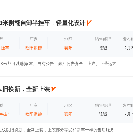
13米侧翻自卸半挂车，轻量化设计
型
厂家
地区
销售经理
发布
半挂车
欧阳聚德
襄阳
陈诚
2月
11米，12米，13米都可以选择 本厂自有公告，燃油公告齐全，上户、上营运方便！ 整车超强钢设计，有直梁和小鹅颈（降低离地高度）选择，自重轻，...
以旧换新，全新上装
型
厂家
地区
销售经理
发布
半挂车
欧阳聚德
襄阳
陈诚
2月
欧阳聚德13米栏板以旧换新，全新上装，上装部分享受和新车一样的售后服务，大梁终身免费保修，免去您的一切后顾之忧！