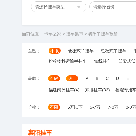
请选择挂车类型
请选择省份
当前位置：
卡车之家
>
挂车集市
>
襄阳半挂车报价
不限
仓栅式半挂车
栏板式半挂车
车型：
粉粒物料运输半挂车
轴线挂车
凹梁式低
品牌：
不限
热门
A
B
C
D
E
福建闽兴挂车(4)
东旭挂车(32)
福耀专用车(
价格：
不限
5万以下
5-7万
7-8万
8-9
襄阳挂车