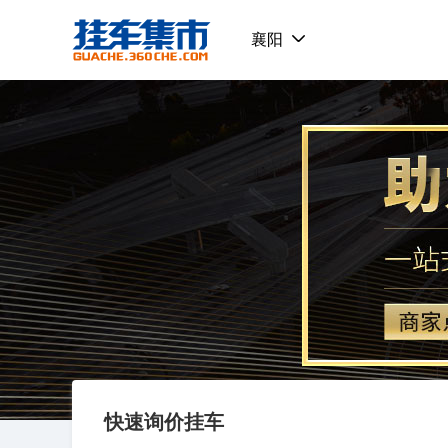
挂车集市
襄阳
快速询价挂车