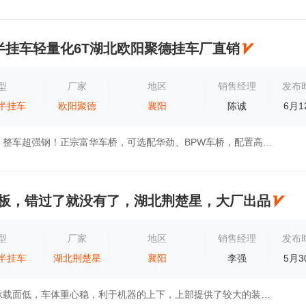
半挂车轻量化6T湖北欧阳聚德挂车厂直销
型
厂家
地区
销售经理
发布
半挂车
欧阳聚德
襄阳
陈诚
6月1
国家公告企业！整车超强钢！正宗富华车桥，可选配华劲、BPW车桥，配置高，工艺好！湖北省枣阳市湖北欧阳聚德汽车有限公司
米平板，错过了就没有了，湖北荆楚星，大厂出品
型
厂家
地区
销售经理
发布
半挂车
湖北荆楚星
襄阳
李强
5月3
此车工作平台承载面低，车体重心稳，利于机器的上下，上部提供了较大的装货空间，同时装载后重心低，车辆运行安全可靠，具体使用方面可以根据实...