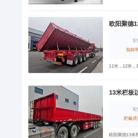
欧阳聚德
车
自卸
13米栏板
车
栏板式