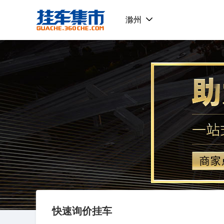
挂车集市
滁州
快速询价挂车