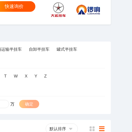
快速询价
大运
锣响
辆运输半挂车
自卸半挂车
罐式半挂车
T
W
X
Y
Z
万
确定
默认排序
横
列