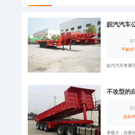
皖汽汽车
车
平板式
不改型的
车
自卸