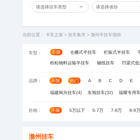
请选择挂车类型
请选择省份
当前位置：
卡车之家
>
挂车集市
>
滁州半挂车报价
不限
仓栅式半挂车
栏板式半挂车
车型：
粉粒物料运输半挂车
轴线挂车
凹梁式低
品牌：
不限
热门
A
B
C
D
E
福建闽兴挂车(4)
东旭挂车(32)
福耀专用车(
价格：
不限
5万以下
5-7万
7-8万
8-9
滁州挂车