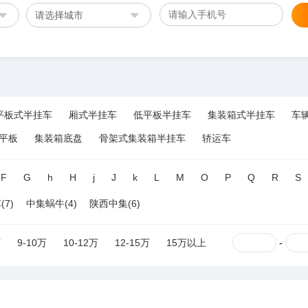
请选择城市
平板式半挂车
厢式半挂车
低平板半挂车
集装箱式半挂车
车
平板
集装箱底盘
骨架式集装箱半挂车
轿运车
F
G
h
H
j
J
k
L
M
O
P
Q
R
S
7)
中集蜗牛(4)
陕西中集(6)
万
9-10万
10-12万
12-15万
15万以上
-