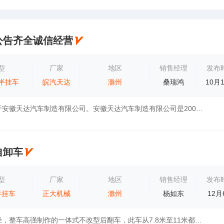
公告齐全诚信经营
型
厂家
地区
销售经理
发布
半挂车
皖汽天达
滁州
桑瑞鸿
10月
皖汽汽车隶属于安徽天达汽车制造有限公司。安徽天达汽车制造有限公司是2001年9月份成立的科技型民营企业，公司占地面积99000平方米，建筑面积800...
自卸车
型
厂家
地区
销售经理
发布
半挂车
正大机械
滁州
杨如东
12月
承载大，自重轻，整车高强制作的一体式不改型后翻车，此车从7.8米至11米都可上户，欢迎五湖四海的朋友前来合作