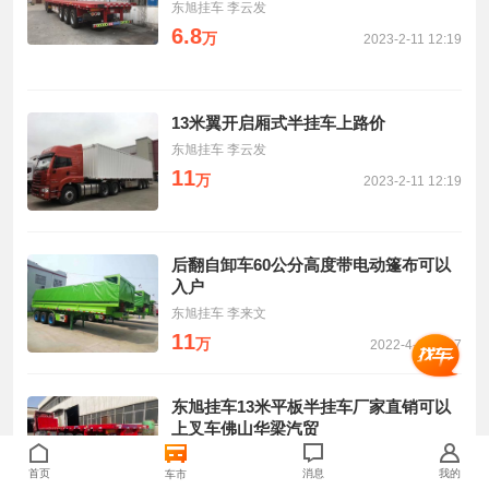
东旭挂车 李云发
6.8
万
2023-2-11 12:19
13米翼开启厢式半挂车上路价
东旭挂车 李云发
11
万
2023-2-11 12:19
后翻自卸车60公分高度带电动篷布可以
入户
东旭挂车 李来文
11
万
2022-4-9 10:37
东旭挂车13米平板半挂车厂家直销可以
上叉车佛山华梁汽贸
东旭挂车 李来文
首页
消息
我的
车市
6.9
万
2022-4-9 10:37