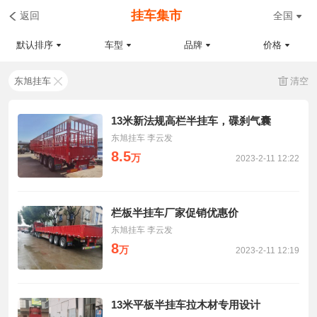
挂车集市
返回
全国
默认排序
车型
品牌
价格
东旭挂车
清空
13米新法规高栏半挂车，碟刹气囊
东旭挂车 李云发
8.5
万
2023-2-11 12:22
栏板半挂车厂家促销优惠价
东旭挂车 李云发
8
万
2023-2-11 12:19
13米平板半挂车拉木材专用设计