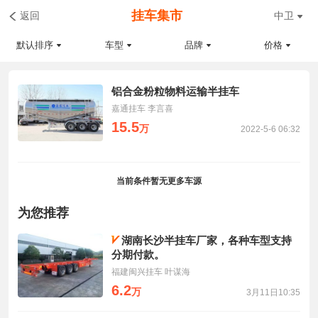
挂车集市
返回
中卫
默认排序
车型
品牌
价格
铝合金粉粒物料运输半挂车
嘉通挂车 李言喜
15.5
万
2022-5-6 06:32
当前条件暂无更多车源
为您推荐
湖南长沙半挂车厂家，各种车型支持
分期付款。
福建闽兴挂车 叶谋海
6.2
万
3月11日10:35