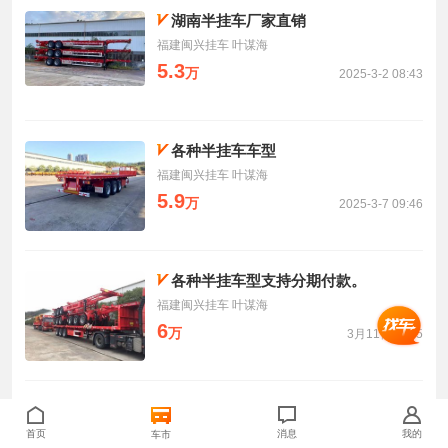
湖南半挂车厂家直销
福建闽兴挂车 叶谋海
5.3
万
2025-3-2 08:43
各种半挂车车型
福建闽兴挂车 叶谋海
5.9
万
2025-3-7 09:46
各种半挂车型支持分期付款。
福建闽兴挂车 叶谋海
6
万
3月11日10:35
卡车之家
>
挂车集市
>
中卫半挂车报价
首页
消息
我的
车市