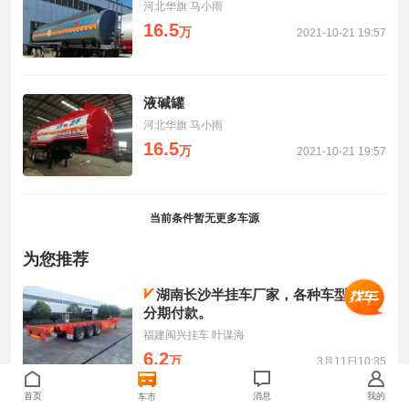
河北华旗 马小雨
16.5
万
2021-10-21 19:57
液碱罐
河北华旗 马小雨
16.5
万
2021-10-21 19:57
当前条件暂无更多车源
为您推荐
湖南长沙半挂车厂家，各种车型支持
分期付款。
福建闽兴挂车 叶谋海
6.2
万
3月11日10:35
首页
消息
我的
车市