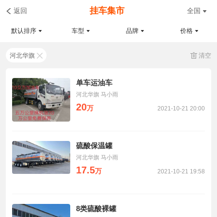
挂车集市
返回
全国
默认排序
车型
品牌
价格
河北华旗
清空
单车运油车
河北华旗 马小雨
20
万
2021-10-21 20:00
硫酸保温罐
河北华旗 马小雨
17.5
万
2021-10-21 19:58
8类硫酸裸罐