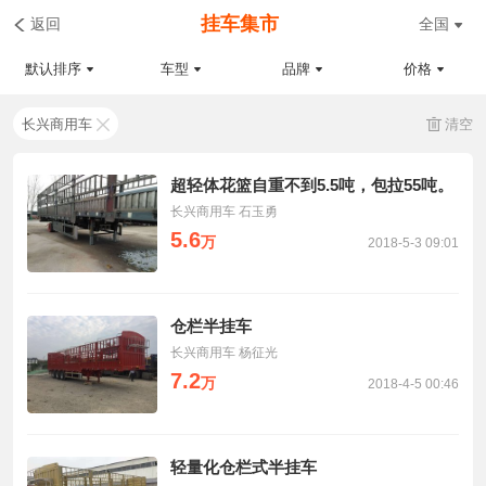
挂车集市
返回
全国
默认排序
车型
品牌
价格
长兴商用车
清空
超轻体花篮自重不到5.5吨，包拉55吨。
长兴商用车 石玉勇
5.6
万
2018-5-3 09:01
仓栏半挂车
长兴商用车 杨征光
7.2
万
2018-4-5 00:46
轻量化仓栏式半挂车