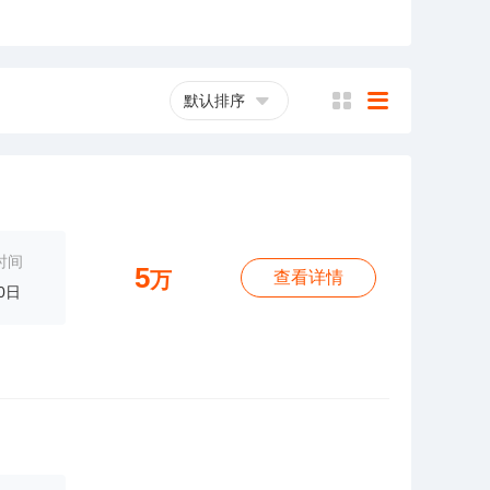
默认排序
横
列
时间
5
万
查看详情
0日