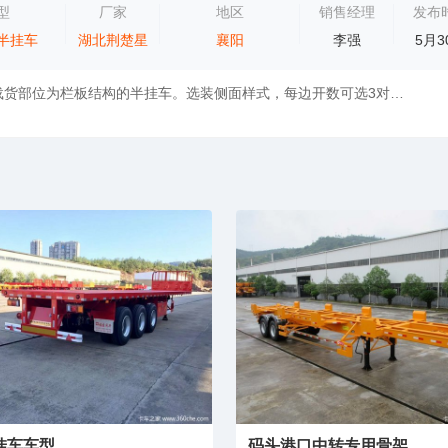
型
厂家
地区
销售经理
发布
半挂车
湖北荆楚星
襄阳
李强
5月3
栏板式半挂车载货部位为栏板结构的半挂车。选装侧面样式，每边开数可选3对开扇、4开扇、5开扇、6开扇；立柱可选内插和外插；整车栏板选装竖瓦楞...
挂车车型
码头港口中转专用骨架