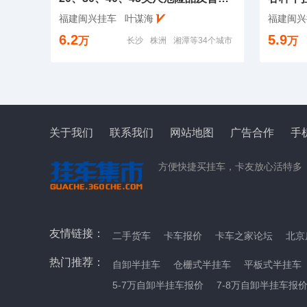
福建闽兴挂车
叶谋海
福建闽兴
6.2
5.9
万
万
长沙
株洲
湘潭等34个城市
关于我们
联系我们
网站地图
广告合作
手
方便快捷买挂车，卡友放心活特多
友情链接：
二手货车
卡车报价
卡车之家论坛
北京
热门推荐：
自卸半挂车
仓栅式半挂车
平板式半挂车
5-7万自卸半挂车报价
7-8万自卸半挂车报