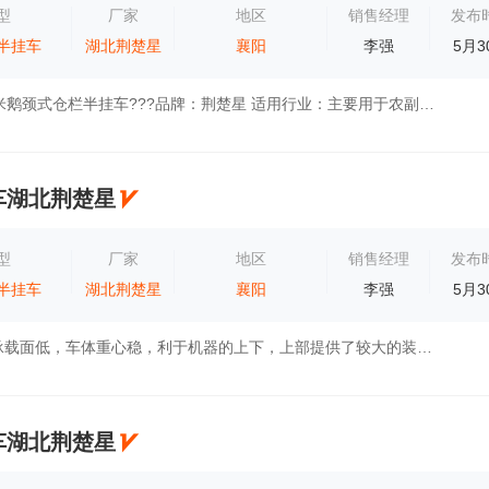
型
厂家
地区
销售经理
发布
半挂车
湖北荆楚星
襄阳
李强
5月3
产品名称：13米鹅颈式仓栏半挂车???品牌：荆楚星 适用行业：主要用于农副产品及其他轻泡货物的运输。 产品特点：立柱墙板花栏不往外涨，整车不变...
车湖北荆楚星
型
厂家
地区
销售经理
发布
半挂车
湖北荆楚星
襄阳
李强
5月3
此车工作平台承载面低，车体重心稳，利于机器的上下，上部提供了较大的装货空间，同时装载后重心低，车辆运行安全可靠，具体使用方面可以根据实...
车湖北荆楚星