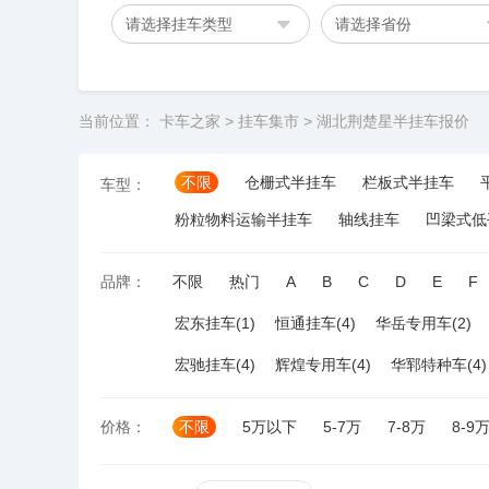
请选择挂车类型
请选择省份
当前位置：
卡车之家
>
挂车集市
>
湖北荆楚星半挂车报价
不限
仓栅式半挂车
栏板式半挂车
车型：
粉粒物料运输半挂车
轴线挂车
凹梁式低
品牌：
不限
热门
A
B
C
D
E
F
宏东挂车(1)
恒通挂车(4)
华岳专用车(2)
宏驰挂车(4)
辉煌专用车(4)
华郓特种车(4)
价格：
不限
5万以下
5-7万
7-8万
8-9