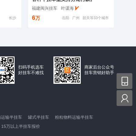
福建闽兴挂车
叶谋海
6
万
长沙
岳阳
广州
韶关等33个城市
扫码手机选车
商家后台公众号
好挂车不难找
挂车营销好助手


辆运输半挂车
罐式半挂车
粉粒物料运输半挂车
15万以上半挂车报价