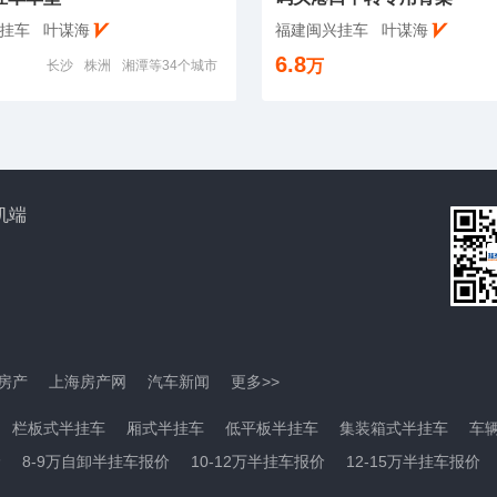
挂车
叶谋海
福建闽兴挂车
叶谋海
6.8
万
长沙
株洲
湘潭等34个城市
机端
房产
上海房产网
汽车新闻
更多>>
栏板式半挂车
厢式半挂车
低平板半挂车
集装箱式半挂车
车
价
8-9万自卸半挂车报价
10-12万半挂车报价
12-15万半挂车报价