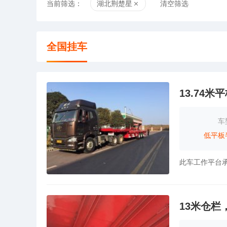
当前筛选：
湖北荆楚星
清空筛选
全国挂车
13.74
车
低平板
13米仓