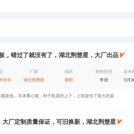
米平板，错过了就没有了，湖北荆楚星，大厂出品
型
厂家
地区
销售经理
发布
半挂车
湖北荆楚星
襄阳
李强
5月3
此车工作平台承载面低，车体重心稳，利于机器的上下，上部提供了较大的装货空间，同时装载后重心低，车辆运行安全可靠，具体使用方面可以根据实...
栏，大厂定制质量保证，可旧换新，湖北荆楚星