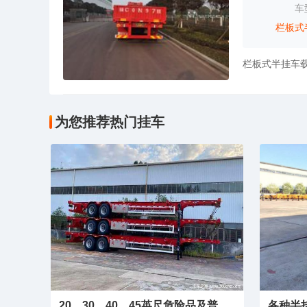
车
栏板式
为您推荐热门挂车
20、30、40、45英尺危险品及普货集装箱骨架
各种半