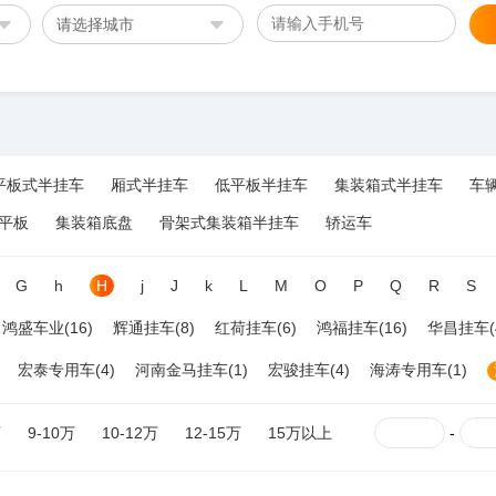
请选择城市
平板式半挂车
厢式半挂车
低平板半挂车
集装箱式半挂车
车
平板
集装箱底盘
骨架式集装箱半挂车
轿运车
G
h
H
j
J
k
L
M
O
P
Q
R
S
鸿盛车业(16)
辉通挂车(8)
红荷挂车(6)
鸿福挂车(16)
华昌挂车(
宏泰专用车(4)
河南金马挂车(1)
宏骏挂车(4)
海涛专用车(1)
万
9-10万
10-12万
12-15万
15万以上
-