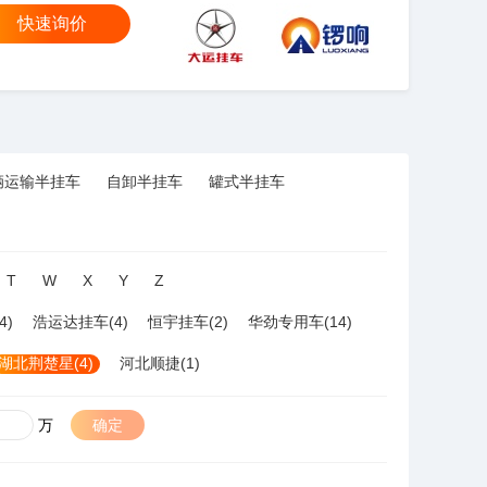
快速询价
大运
锣响
辆运输半挂车
自卸半挂车
罐式半挂车
T
W
X
Y
Z
4)
浩运达挂车(4)
恒宇挂车(2)
华劲专用车(14)
湖北荆楚星(4)
河北顺捷(1)
万
确定