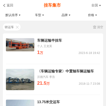
挂车集市
返回
全国
默认排序
车型
品牌
价格
轿运车
清空
车辆运输半挂车
个人 王龙英
1
万
2023-6-18 19:42
〈车辆运输专家〉中置轴车辆运输车
沃德汽车 李浩
21.5
万
2018-11-7 23:08
13.75米交运车