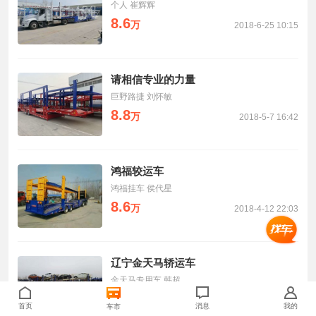
个人 崔辉辉
8.6
万
2018-6-25 10:15
请相信专业的力量
巨野路捷 刘怀敏
8.8
万
2018-5-7 16:42
鸿福较运车
鸿福挂车 侯代星
8.6
万
2018-4-12 22:03
辽宁金天马轿运车
金天马专用车 韩超
10.5
万
2018-4-9 09:07
首页
消息
我的
车市