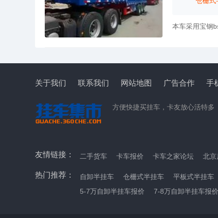
仓栅式
关于我们
联系我们
网站地图
广告合作
手
方便快捷买挂车，卡友放心活特多
友情链接：
二手货车
卡车报价
卡车之家论坛
北京
热门推荐：
自卸半挂车
仓栅式半挂车
平板式半挂车
5-7万自卸半挂车报价
7-8万自卸半挂车报