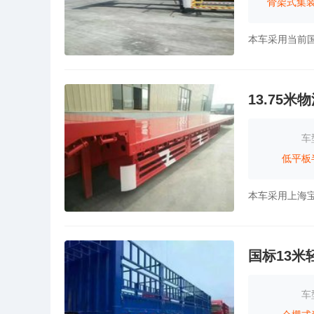
骨架式集
13.75
车
低平板
国标13米
车