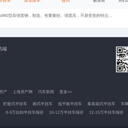
半挂车
苏龙挂车
徐州
耿宗肖
9月1
本车采用宝钢bs980型高强度钢，制造。有重量轻。强度高，不易变形的特点。整车优化后可控制在5.6吨以内，可载重55吨 另外，可选装苏龙轻量化车桥...
机端
房产
上海房产网
汽车新闻
更多>>
栏板式半挂车
厢式半挂车
低平板半挂车
集装箱式半挂车
车
价
8-9万自卸半挂车报价
10-12万半挂车报价
12-15万半挂车报价