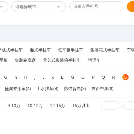
请选择城市
平板式半挂车
厢式半挂车
低平板半挂车
集装箱式半挂车
车
平板
集装箱底盘
骨架式集装箱半挂车
轿运车
G
h
H
j
J
k
L
M
O
P
Q
R
S
盛鑫专用车(4)
山水挂车(4)
帅强贸易(3)
陕西中集(6)
万
9-10万
10-12万
12-15万
15万以上
-