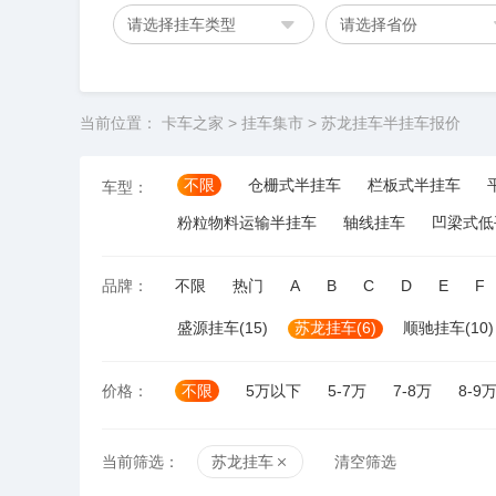
请选择挂车类型
请选择省份
当前位置：
卡车之家
>
挂车集市
>
苏龙挂车半挂车报价
不限
仓栅式半挂车
栏板式半挂车
车型：
粉粒物料运输半挂车
轴线挂车
凹梁式低
品牌：
不限
热门
A
B
C
D
E
F
盛源挂车(15)
苏龙挂车(6)
顺驰挂车(10)
价格：
不限
5万以下
5-7万
7-8万
8-9
当前筛选：
苏龙挂车
清空筛选