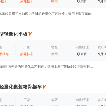
半挂车
苏龙挂车
徐州
耿宗肖
9月2
苏龙挂车介绍 本车轻采用了当前国内先进的轻量化工艺制造，选用上海宝钢bs980型高强制作。强化大梁结构，加厚底板。优化设计后上装可控制在5.8—...
米中型轻量化平板
型
厂家
地区
销售经理
发布
半挂车
苏龙挂车
徐州
耿宗肖
9月2
本车轻采用了当前国内先进的轻量化工艺制造，选用上海宝钢bs980型高强制作。强化大梁结构，加厚底板。可承载，货物55吨。或大型工程设备，如装载...
米，轻量化集装箱骨架车
型
厂家
地区
销售经理
发布