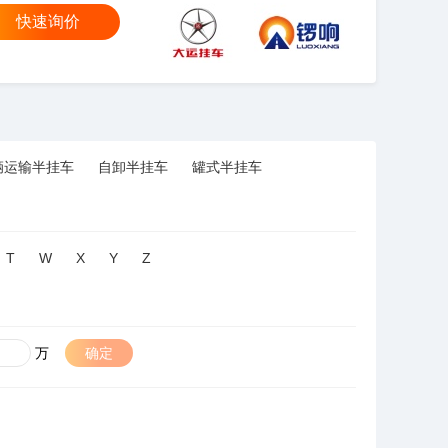
快速询价
大运
锣响
辆运输半挂车
自卸半挂车
罐式半挂车
T
W
X
Y
Z
万
确定