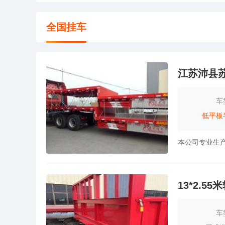
全国挂车
江苏沛县
车
低平板
本公司专业生
13*2.5
车