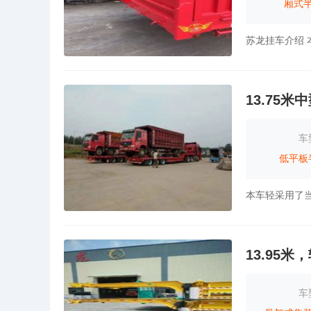
厢式
13.75
车
低平板
13.95
车