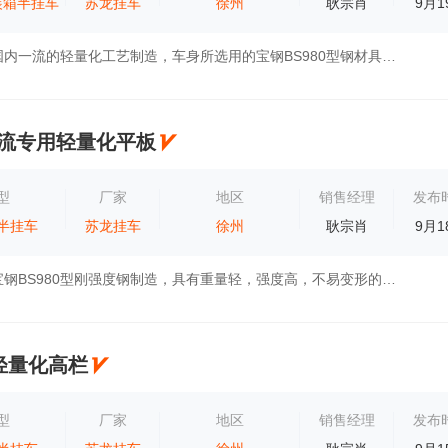
装箱半挂车
苏龙挂车
徐州
耿宗肖
9月1
本车采用当前国内一流的轻量化工艺制造，车身所选用的宝钢BS980型钢材具有强度高，重量轻不易变性的特点，深受客户好评。车身可控制在5.8吨，另...
米物流专用轻量化平板
型
厂家
地区
销售经理
发布
半挂车
苏龙挂车
徐州
耿宗肖
9月1
本车采用上海宝钢BS980型刚强度钢制造，具有重量轻，强度高，不易变形的特点，整车优化设计后上装重量可控制在5.8吨左右。额定载重55吨，本车型...
轻量化高栏
型
厂家
地区
销售经理
发布