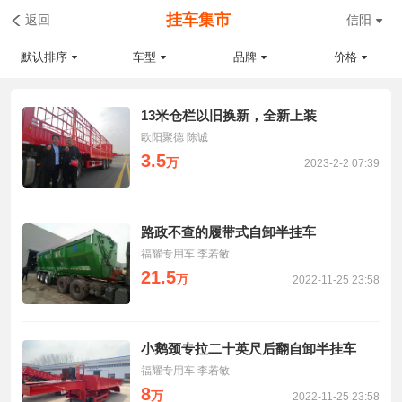
挂车集市
返回
信阳
默认排序
车型
品牌
价格
13米仓栏以旧换新，全新上装
欧阳聚德 陈诚
3.5
万
2023-2-2 07:39
路政不查的履带式自卸半挂车
福耀专用车 李若敏
21.5
万
2022-11-25 23:58
小鹅颈专拉二十英尺后翻自卸半挂车
福耀专用车 李若敏
8
万
2022-11-25 23:58