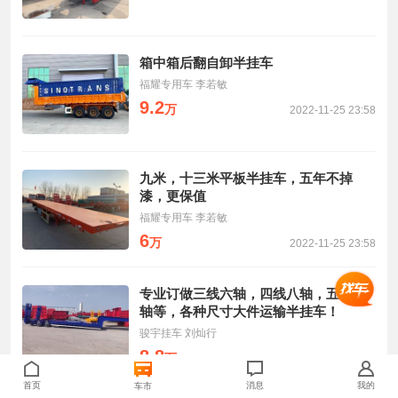
箱中箱后翻自卸半挂车
福耀专用车 李若敏
9.2
万
2022-11-25 23:58
九米，十三米平板半挂车，五年不掉
漆，更保值
福耀专用车 李若敏
6
万
2022-11-25 23:58
专业订做三线六轴，四线八轴，五线十
轴等，各种尺寸大件运输半挂车！
骏宇挂车 刘灿行
8.8
万
2022-5-7 09:26
首页
消息
我的
车市