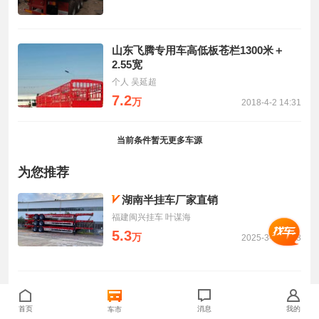
山东飞腾专用车高低板苍栏1300米＋
2.55宽
个人 吴延超
7.2
万
2018-4-2 14:31
当前条件暂无更多车源
为您推荐
湖南半挂车厂家直销
福建闽兴挂车 叶谋海
5.3
万
2025-3-2 08:43
福建闽兴半挂车
首页
福建闽兴挂车 叶谋海
消息
我的
车市