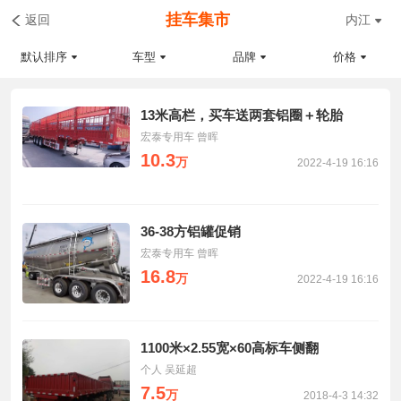
挂车集市
返回
内江
默认排序
车型
品牌
价格
13米高栏，买车送两套铝圈＋轮胎
宏泰专用车 曾晖
10.3
万
2022-4-19 16:16
36-38方铝罐促销
宏泰专用车 曾晖
16.8
万
2022-4-19 16:16
1100米×2.55宽×60高标车侧翻
个人 吴延超
7.5
万
2018-4-3 14:32