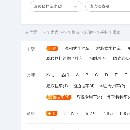
请选择挂车类型
请选择省份
当前位置：
卡车之家
>
挂车集市
>
宏驰挂车半挂车报价
不限
仓栅式半挂车
栏板式半挂车
车型：
粉粒物料运输半挂车
轴线挂车
凹梁式低
品牌：
不限
热门
A
B
C
D
E
F
宏东挂车(1)
恒通挂车(4)
华岳专用车(2)
宏驰挂车(4)
辉煌专用车(4)
华郓特种车(4
价格：
不限
5万以下
5-7万
7-8万
8-9