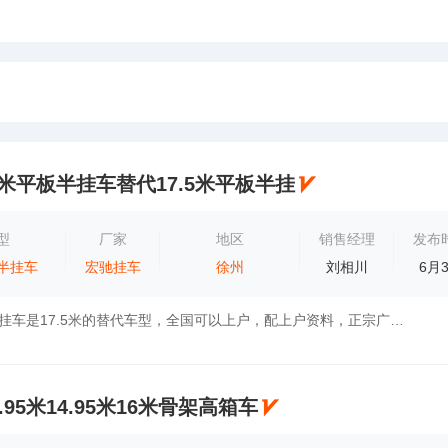
75米平板半挂车替代17.5米平板半挂
型
厂家
地区
销售经理
发布
半挂车
宏驰挂车
徐州
刘相川
6月
13.75米平板半挂车是17.5米的替代车型，全国可以上户，配上户资料，正宗广东富华桥，朝阳三包轮胎或玲珑…科密ABS
13.95米14.95米16米骨架高箱车