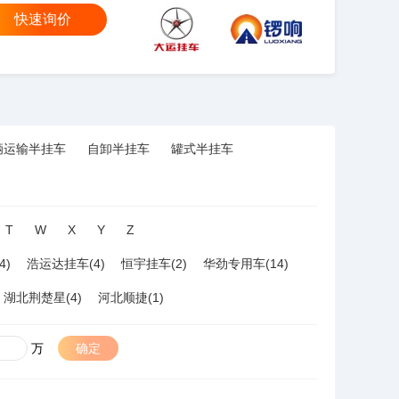
快速询价
大运
锣响
辆运输半挂车
自卸半挂车
罐式半挂车
T
W
X
Y
Z
4)
浩运达挂车(4)
恒宇挂车(2)
华劲专用车(14)
湖北荆楚星(4)
河北顺捷(1)
万
确定