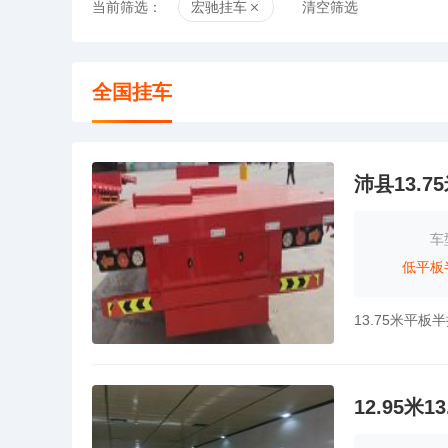
当前筛选：
宏驰挂车
清空筛选
全国挂车
沛县13.
车
低平板
12.95米