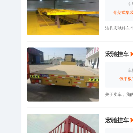
车
骨架式集
宏驰挂车
车
低平板
宏驰挂车