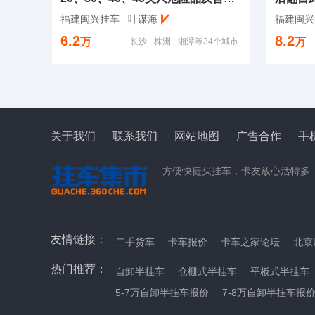
福建闽兴挂车
叶谋海
福建闽兴
6.2
8.2
万
万
长沙
株洲
湘潭等34个城市
关于我们
联系我们
网站地图
广告合作
手
方便快捷买挂车，卡友放心活特多
友情链接：
二手货车
卡车报价
卡车之家论坛
北京
热门推荐：
自卸半挂车
仓栅式半挂车
平板式半挂车
5-7万自卸半挂车报价
7-8万自卸半挂车报