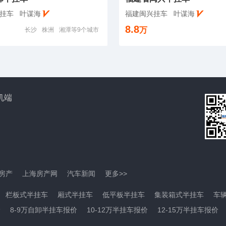
挂车
叶谋海
福建闽兴挂车
叶谋海
8.8
万
长沙
株洲
湘潭等9个城市
机端
房产
上海房产网
汽车新闻
更多>>
栏板式半挂车
厢式半挂车
低平板半挂车
集装箱式半挂车
车
价
8-9万自卸半挂车报价
10-12万半挂车报价
12-15万半挂车报价