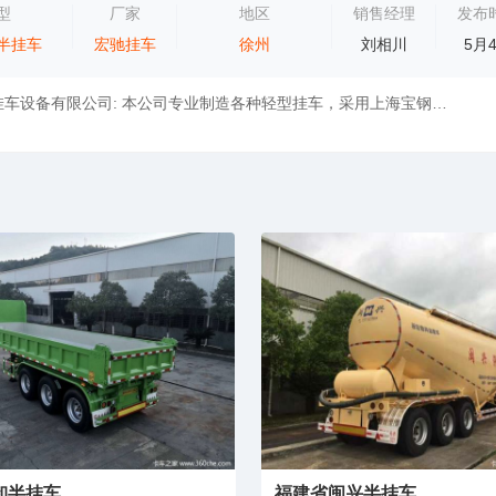
型
厂家
地区
销售经理
发布
半挂车
宏驰挂车
徐州
刘相川
5月
江苏沛县宏驰挂车设备有限公司: 本公司专业制造各种轻型挂车，采用上海宝钢(BS960BS700mck2)高强钢，富甲三桥同步数控ABS电子热喷干刹车阀，出厂...
卸半挂车
福建省闽兴半挂车