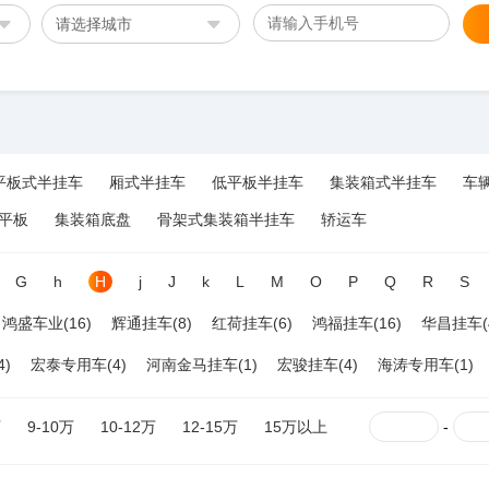
请选择城市
平板式半挂车
厢式半挂车
低平板半挂车
集装箱式半挂车
车
平板
集装箱底盘
骨架式集装箱半挂车
轿运车
G
h
H
j
J
k
L
M
O
P
Q
R
S
鸿盛车业(16)
辉通挂车(8)
红荷挂车(6)
鸿福挂车(16)
华昌挂车(
)
宏泰专用车(4)
河南金马挂车(1)
宏骏挂车(4)
海涛专用车(1)
万
9-10万
10-12万
12-15万
15万以上
-