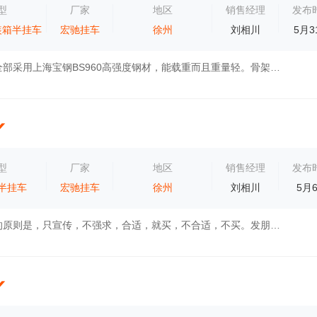
型
厂家
地区
销售经理
发布
装箱半挂车
宏驰挂车
徐州
刘相川
5月3
沛县宏驰挂车全部采用上海宝钢BS960高强度钢材，能载重而且重量轻。骨架上装做出来只有1.8吨左右
型
厂家
地区
销售经理
发布
半挂车
宏驰挂车
徐州
刘相川
5月
关于卖车，我的原则是，只宣传，不强求，合适，就买，不合适，不买。发朋友圈，只是想告诉朋友们，我一直在卖车，你们随时都能找得到我。不夸大...