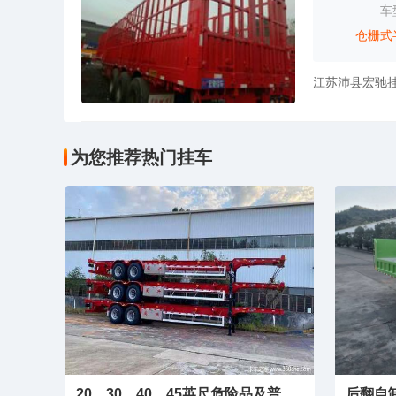
车
仓栅式
为您推荐热门挂车
20、30、40、45英尺危险品及普货集装箱骨架
后翻自