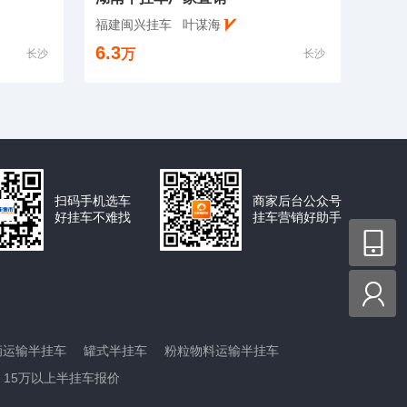
福建闽兴挂车
叶谋海
6.3
万
长沙
长沙
扫码手机选车
商家后台公众号
好挂车不难找
挂车营销好助手


辆运输半挂车
罐式半挂车
粉粒物料运输半挂车
15万以上半挂车报价