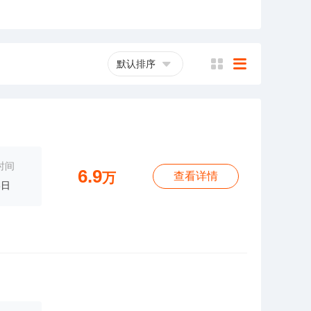
默认排序
横
列
时间
6.9
万
查看详情
3日