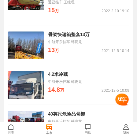
通亚挂车 王经理
15
万
2022-2-10 19:10
骨架快递箱整套13万
中航开乐挂车 韩晓龙
13
万
2021-12-5 10:14
4.2米冷藏
中航开乐挂车 韩晓龙
14.8
万
2021-12-5 10:09
40英尺危险品骨架
中航开乐挂车 韩晓龙
13.6
万
2021-12-5 10:06
首页
消息
我的
车市