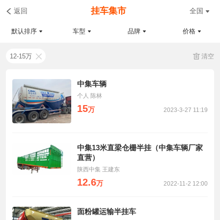
挂车集市
返回
全国
默认排序
车型
品牌
价格
12-15万
清空
中集车辆
个人 陈林
15
万
2023-3-27 11:19
中集13米直梁仓栅半挂（中集车辆厂家
直营）
陕西中集 王建东
12.6
万
2022-11-2 12:00
面粉罐运输半挂车