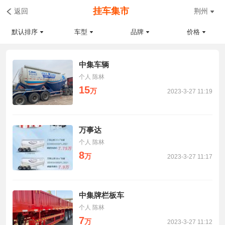
挂车集市
返回
荆州
默认排序
车型
品牌
价格
中集车辆
个人 陈林
15
万
2023-3-27 11:19
万事达
个人 陈林
8
万
2023-3-27 11:17
中集牌栏板车
个人 陈林
7
万
2023-3-27 11:12