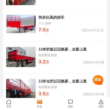
性价比高的挂车
个人 陈林
7.5
万
2023-3-27 11:11
13米栏板以旧换新，全新上装
欧阳聚德 陈诚
3.2
万
2023-2-2 07:39
13米仓栏以旧换新，全新上装
欧阳聚德 陈诚
3.5
万
2023-2-2 07:39
首页
消息
我的
车市