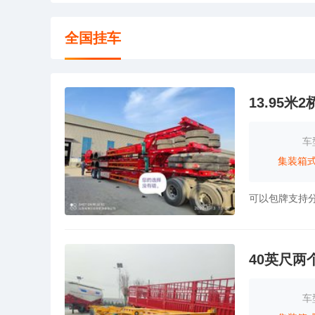
全国挂车
13.95米
车
集装箱
可以包牌支持
40英尺两
车