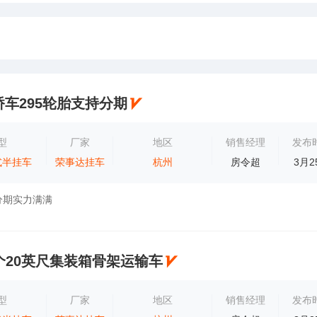
2桥车295轮胎支持分期
型
厂家
地区
销售经理
发布
式半挂车
荣事达挂车
杭州
房令超
3月2
分期实力满满
个20英尺集装箱骨架运输车
型
厂家
地区
销售经理
发布