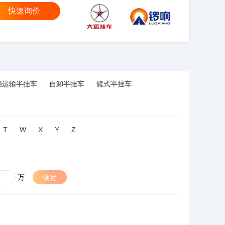
快速询价
大运
锣响
辆运输半挂车
自卸半挂车
罐式半挂车
T
W
X
Y
Z
万
确定