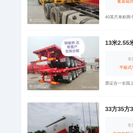
集装箱
13米2.
车
平板式
票证合一全国
33方35方
车