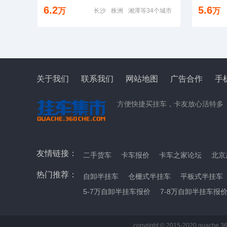
6.2
5.6
万
万
长沙
株洲
湘潭等34个城市
关于我们
联系我们
网站地图
广告合作
手
方便快捷买挂车，卡友放心活特多
友情链接：
二手货车
卡车报价
卡车之家论坛
北京
热门推荐：
自卸半挂车
仓栅式半挂车
平板式半挂车
5-7万自卸半挂车报价
7-8万自卸半挂车报
copyright © 2015-2020 