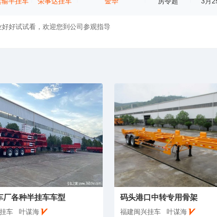
运输半挂车
荣事达挂车
金华
房令超
3月2
业好好试试看，欢迎您到公司参观指导
车厂各种半挂车车型
码头港口中转专用骨架
挂车
叶谋海
福建闽兴挂车
叶谋海