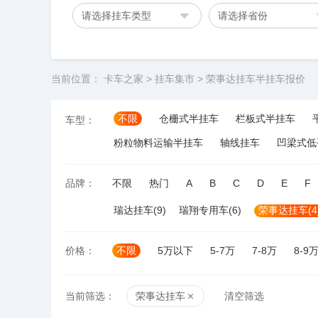
请选择挂车类型
请选择省份
当前位置：
卡车之家
>
挂车集市
>
荣事达挂车半挂车报价
不限
仓栅式半挂车
栏板式半挂车
车型：
粉粒物料运输半挂车
轴线挂车
凹梁式低
品牌：
不限
热门
A
B
C
D
E
F
瑞达挂车(9)
瑞翔专用车(6)
荣事达挂车(4
价格：
不限
5万以下
5-7万
7-8万
8-9
当前筛选：
荣事达挂车
清空筛选