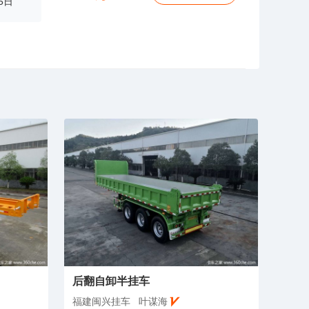
5日
后翻自卸半挂车
福建闽兴挂车
叶谋海