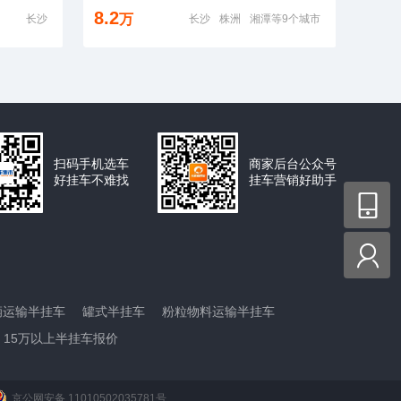
8.2
万
长沙
长沙
株洲
湘潭等9个城市
扫码手机选车
商家后台公众号
好挂车不难找
挂车营销好助手


辆运输半挂车
罐式半挂车
粉粒物料运输半挂车
15万以上半挂车报价
京公网安备 11010502035781号