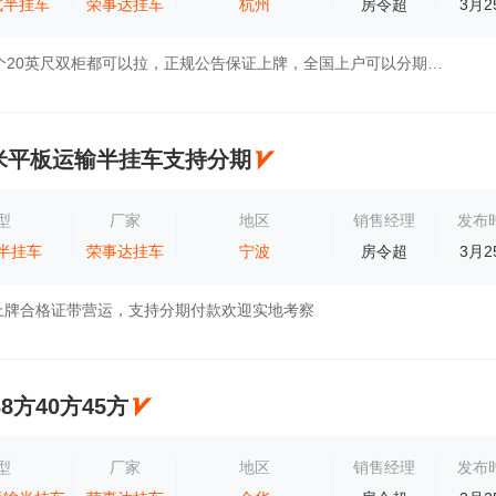
式半挂车
荣事达挂车
杭州
房令超
3月2
40英尺单柜两个20英尺双柜都可以拉，正规公告保证上牌，全国上户可以分期付款
55米平板运输半挂车支持分期
型
厂家
地区
销售经理
发布
半挂车
荣事达挂车
宁波
房令超
3月2
上牌合格证带营运，支持分期付款欢迎实地考察
38方40方45方
型
厂家
地区
销售经理
发布