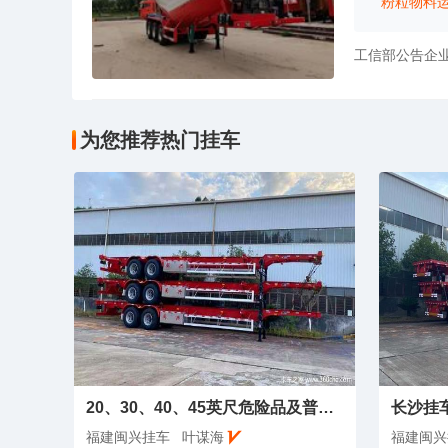
粉粒物料
工信部公告企
为您推荐热门挂车
20、30、40、45英尺危险品及普货集装箱骨架
长沙挂
福建闽兴挂车
叶谋海
福建闽兴