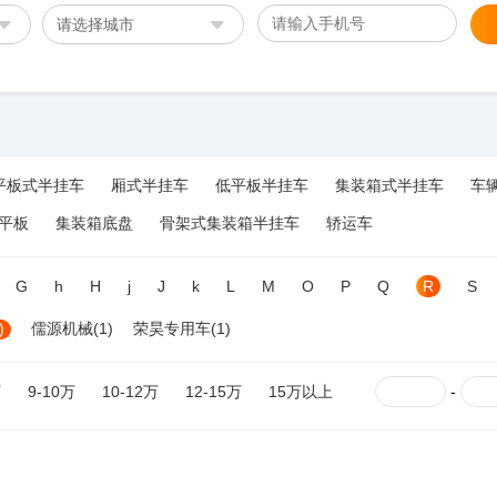
请选择城市
平板式半挂车
厢式半挂车
低平板半挂车
集装箱式半挂车
车
平板
集装箱底盘
骨架式集装箱半挂车
轿运车
G
h
H
j
J
k
L
M
O
P
Q
R
S
)
儒源机械(1)
荣昊专用车(1)
万
9-10万
10-12万
12-15万
15万以上
-