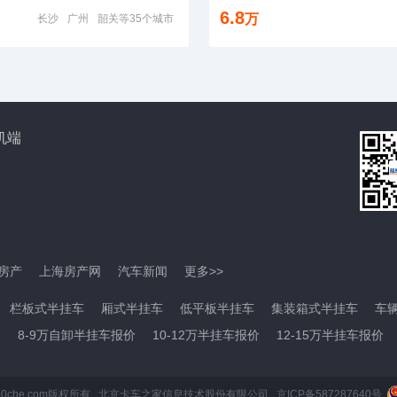
6.8
万
长沙
广州
韶关等35个城市
机端
房产
上海房产网
汽车新闻
更多>>
栏板式半挂车
厢式半挂车
低平板半挂车
集装箱式半挂车
车
价
8-9万自卸半挂车报价
10-12万半挂车报价
12-15万半挂车报价
guache.360che.com版权所有 北京卡车之家信息技术股份有限公司 京ICP备587287640号