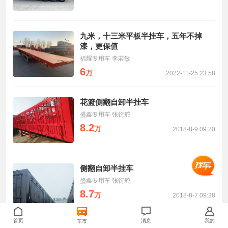
九米，十三米平板半挂车，五年不掉
漆，更保值
福耀专用车 李若敏
6
万
2022-11-25 23:58
花篮侧翻自卸半挂车
盛鑫专用车 张衍舵
8.2
万
2018-8-9 09:20
侧翻自卸半挂车
盛鑫专用车 张衍舵
8.7
万
2018-8-7 09:38
首页
消息
我的
车市