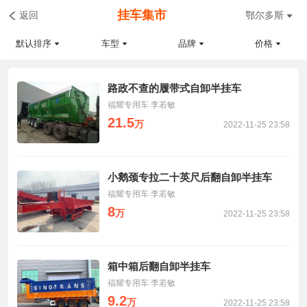
挂车集市
返回
鄂尔多斯
默认排序
车型
品牌
价格
路政不查的履带式自卸半挂车
福耀专用车 李若敏
21.5
万
2022-11-25 23:58
小鹅颈专拉二十英尺后翻自卸半挂车
福耀专用车 李若敏
8
万
2022-11-25 23:58
箱中箱后翻自卸半挂车
福耀专用车 李若敏
9.2
万
2022-11-25 23:58