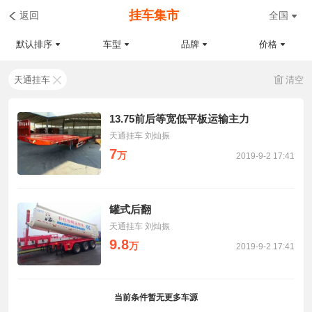
挂车集市
返回
全国
默认排序
车型
品牌
价格
天通挂车
清空
13.75前后等宽低平板运输主力
天通挂车 刘灿振
7
万
2019-9-2 17:41
罐式后翻
天通挂车 刘灿振
9.8
万
2019-9-2 17:41
当前条件暂无更多车源