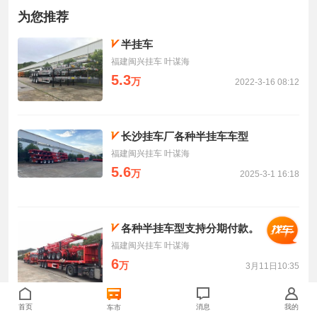
为您推荐
半挂车
福建闽兴挂车 叶谋海
5.3
万
2022-3-16 08:12
长沙挂车厂各种半挂车车型
福建闽兴挂车 叶谋海
5.6
万
2025-3-1 16:18
各种半挂车型支持分期付款。
福建闽兴挂车 叶谋海
6
万
3月11日10:35
首页
消息
我的
车市