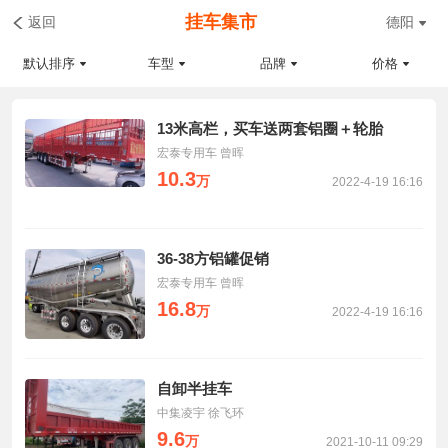
挂车集市
返回
德阳
默认排序
车型
品牌
价格
13米高栏，买车送两套铝圈＋轮胎
宏泰专用车 曾晖
10.3
万
2022-4-19 16:16
36-38方铝罐促销
宏泰专用车 曾晖
16.8
万
2022-4-19 16:16
自卸半挂车
中集凌宇 徐飞环
9.6
万
2021-10-11 09:29