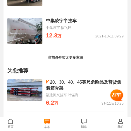
中集凌宇半挂车
中集凌宇 徐飞环
12.3
万
2021-10-11 09:29
当前条件暂无更多车源
为您推荐
20、30、40、45英尺危险品及普货集
装箱骨架
福建闽兴挂车 叶谋海
6.2
万
3月11日10:35
半挂车
首页
福建闽兴挂车 叶谋海
消息
我的
车市