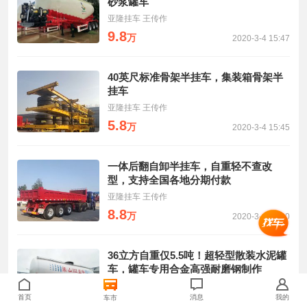
砂浆罐车
亚隆挂车 王传作
9.8
万
2020-3-4 15:47
40英尺标准骨架半挂车，集装箱骨架半
挂车
亚隆挂车 王传作
5.8
万
2020-3-4 15:45
一体后翻自卸半挂车，自重轻不查改
型，支持全国各地分期付款
亚隆挂车 王传作
8.8
万
2020-3-4 15:40
36立方自重仅5.5吨！超轻型散装水泥罐
车，罐车专用合金高强耐磨钢制作
亚隆挂车 王效博
首页
消息
我的
车市
10.5
万
2019-8-18 14:17