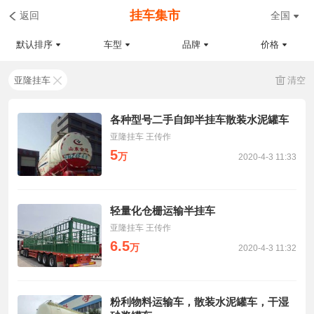
挂车集市
返回
全国
默认排序
车型
品牌
价格
亚隆挂车
清空
各种型号二手自卸半挂车散装水泥罐车
亚隆挂车 王传作
5
万
2020-4-3 11:33
轻量化仓栅运输半挂车
亚隆挂车 王传作
6.5
万
2020-4-3 11:32
粉利物料运输车，散装水泥罐车，干湿