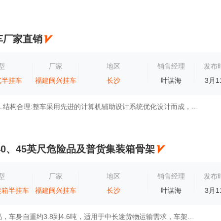
车厂家直销
型
厂家
地区
销售经理
发布
式半挂车
福建闽兴挂车
长沙
叶谋海
3月1
闽兴产品特点:1.结构合理:整车采用先进的计算机辅助设计系统优化设计而成，车架强度高，刚性、韧性好。2.工艺先进：纵梁采用汽车专用的低合金钢...
、40、45英尺危险品及普货集装箱骨架
型
厂家
地区
销售经理
发布
装箱半挂车
福建闽兴挂车
长沙
叶谋海
3月1
主导轻量化产品，车身自重约3.8到4.6吨，适用于中长途货物运输需求，车架可选大小鹅颈结构，降低承载高度和货物重心，提升车辆行驶安全，增加货...