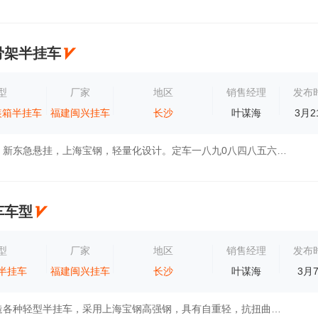
骨架半挂车
型
厂家
地区
销售经理
发布
装箱半挂车
福建闽兴挂车
长沙
叶谋海
3月2
进口刹车系统，新东急悬挂，上海宝钢，轻量化设计。定车一八九0八四八五六七九
车车型
型
厂家
地区
销售经理
发布
半挂车
福建闽兴挂车
长沙
叶谋海
3月
本公司专业制造各种轻型半挂车，采用上海宝钢高强钢，具有自重轻，抗扭曲，耐变形，高安全等特点，承载力全面提升。专业生产:栏板半挂车，仓栏半...