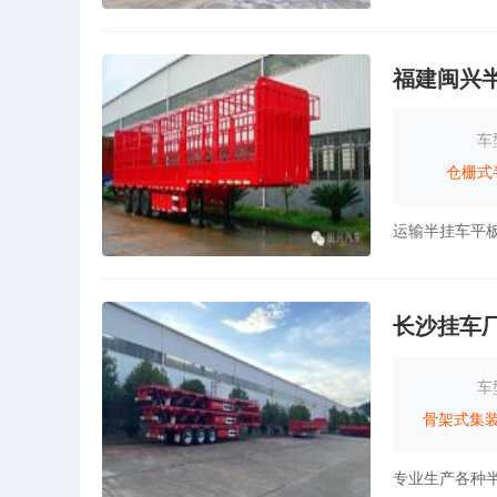
福建闽兴
车
仓栅式
长沙挂车
车
骨架式集
专业生产各种