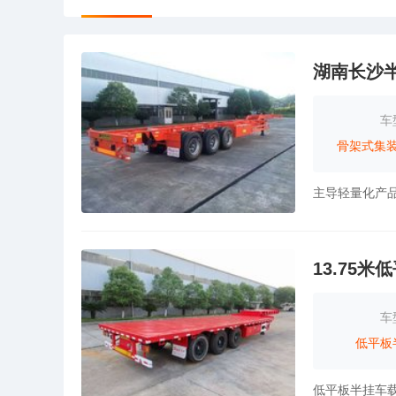
湖南长沙
车
骨架式集
13.75
车
低平板