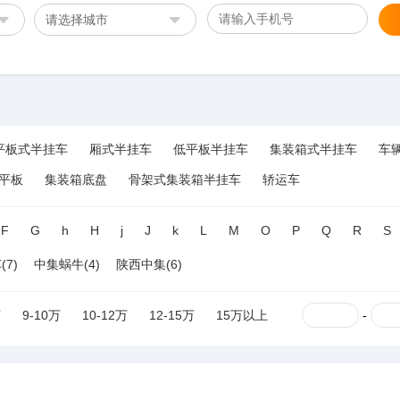
请选择城市
平板式半挂车
厢式半挂车
低平板半挂车
集装箱式半挂车
车
平板
集装箱底盘
骨架式集装箱半挂车
轿运车
F
G
h
H
j
J
k
L
M
O
P
Q
R
S
7)
中集蜗牛(4)
陕西中集(6)
万
9-10万
10-12万
12-15万
15万以上
-