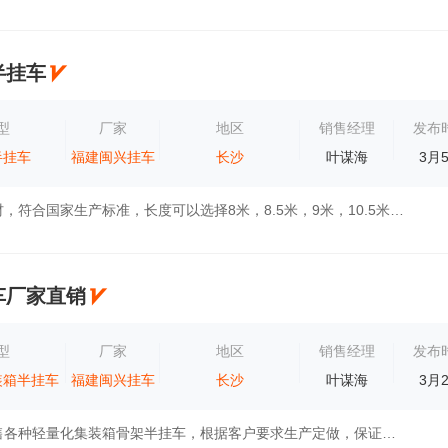
半挂车
型
厂家
地区
销售经理
发布
半挂车
福建闽兴挂车
长沙
叶谋海
3月
整车高强度钢材，符合国家生产标准，长度可以选择8米，8.5米，9米，10.5米，宽度2.55米，60公分高，油缸采用180或者196国产海沃油缸，车桥使用富...
车厂家直销
型
厂家
地区
销售经理
发布
装箱半挂车
福建闽兴挂车
长沙
叶谋海
3月
专业生产及销售各种轻量化集装箱骨架半挂车，根据客户要求生产定做，保证产品质量，提供优质服务。