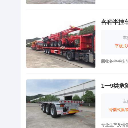
各种半挂
车
平板式
回收各种半挂车
1一9类危
车
骨架式集