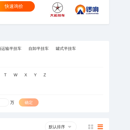
快速询价
大运
锣响
辆运输半挂车
自卸半挂车
罐式半挂车
T
W
X
Y
Z
万
确定
默认排序
横
列