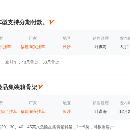
车型支持分期付款。
型
厂家
地区
销售经理
发布
半挂车
福建闽兴挂车
长沙
叶谋海
3月1
、牵引车，48尺骨架、53尺骨架
险品集装箱骨架
型
厂家
地区
销售经理
发布
装箱半挂车
福建闽兴挂车
长沙
叶谋海
12月
专业生产及销售20、30、40、45英尺危险品集装箱骨架，1一9类，可根据客户需求定做，轻量化设计。