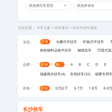
请选择挂车类型
请选择省份
当前位置：
卡车之家
>
挂车集市
>
长沙半挂车报价
不限
仓栅式半挂车
栏板式半挂车
车型：
粉粒物料运输半挂车
轴线挂车
凹梁式低
品牌：
不限
热门
A
B
C
D
E
福建闽兴挂车(4)
东旭挂车(32)
福耀专用车(
价格：
不限
5万以下
5-7万
7-8万
8-9
长沙挂车