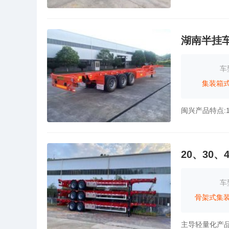
湖南半挂
车
集装箱
20、30
车
骨架式集