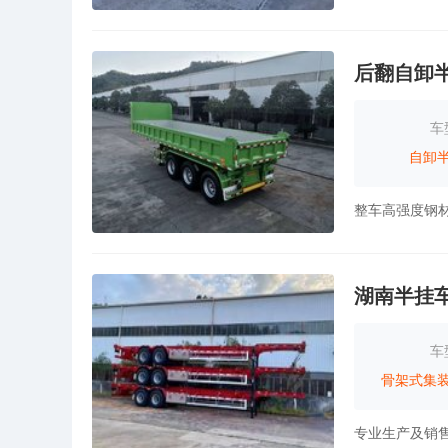
后翻自卸
车
自卸
湖南半挂
车
骨架式集