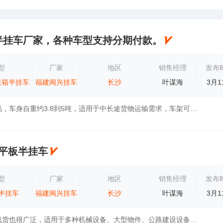
半挂车厂家，各种车型支持分期付款。
型
厂家
地区
销售经理
发布
装箱半挂车
福建闽兴挂车
长沙
叶谋海
3月1
主导轻量化产品，车身自重约3.8到5吨，适用于中长途货物运输需求，车架可选大小鹅颈结构，降低承载高度和货物重心，提升车辆行驶安全，增加货物...
米低平板半挂车
型
厂家
地区
销售经理
发布
半挂车
福建闽兴挂车
长沙
叶谋海
3月1
低平板半挂车载货也很广泛，适用于多种机械设备、大型物件、公路建设设备、大件罐体、电站设备机各种钢材的运输。系列低平板半挂车有平板式、纵...