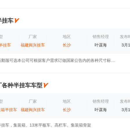
半挂车
型
厂家
地区
销售经理
发布
半挂车
福建闽兴挂车
长沙
叶谋海
3月
运输半挂车平板鹅颈可选本公司可根据客户需求订做国家公告内的各种尺寸标准半挂车、并诚恳邀请客户朋友到厂参观指导、选择专业、专注、专心、将...
厂各种半挂车车型
型
厂家
地区
销售经理
发布
装箱半挂车
福建闽兴挂车
长沙
叶谋海
3月
半挂车，集装箱、13米平板车、高栏车、集装箱骨架