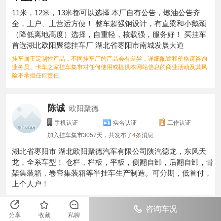
11米，12米，13米都可以选择 本厂自有公告，燃油公告齐
全，上户、上营运方便！ 整车超强钢设计，有直梁和小鹅颈
（降低离地高度）选择，自重轻，核载强，服务好！ 买挂车
首选湖北欧阳聚德挂车厂 湖北省枣阳市南城发展大道
挂车属于定制性产品，不同挂车厂的产品会有差异，详细配置和价格请咨询
业务员。卡车之家挂车集市对任何使用或提供本网站信息的商业活动及其风
险不承担任何责任。
陈诚
欧阳聚德
手机认证
实名认证
工作认证
加入挂车集市
3057
天，共发布了
4
条消息
湖北省枣阳市 湖北欧阳聚德汽车有限公司陕汽德龙，东风天
龙，全系车型！ 仓栏，栏板，平板，侧翻自卸，后翻自卸，骨
架集装箱，卷帘集装箱等半挂车生产制造。可分期，低首付，
上个人户！
咨询车况
首页
>
自卸半挂车
>
欧阳聚德13米侧翻自卸半挂车，轻量化设计
分享
收藏
私聊