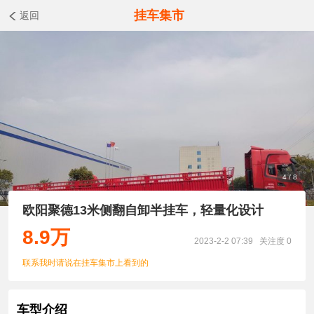
挂车集市
返回
4
/
8
欧阳聚德13米侧翻自卸半挂车，轻量化设计
8.9
万
2023-2-2 07:39
关注度 0
联系我时请说在挂车集市上看到的
车型介绍