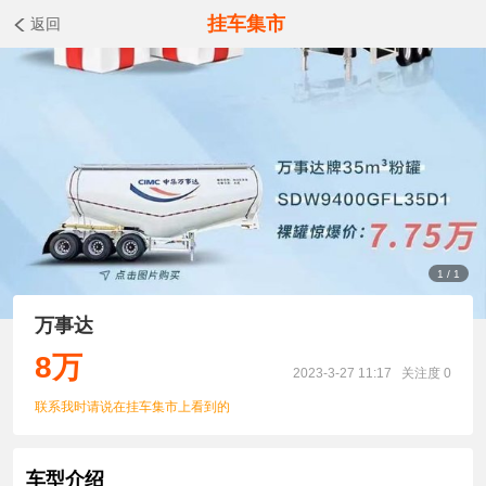
挂车集市
返回
1
/
1
万事达
8
万
2023-3-27 11:17
关注度 0
联系我时请说在挂车集市上看到的
车型介绍