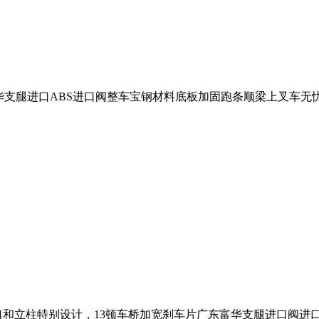
富华支腿进口ABS进口阀整车宝钢材料底板加固跑条顺梁上叉车无忧全
口和立柱特别设计，13顿车桥加宽刹车片广东富华支腿进口阀进口A