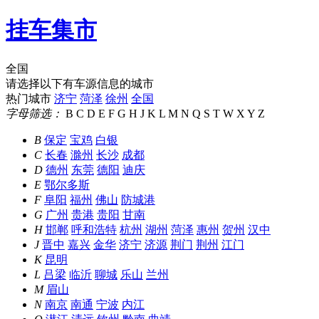
挂车集市
全国
请选择以下有车源信息的城市
热门城市
济宁
菏泽
徐州
全国
字母筛选：
B
C
D
E
F
G
H
J
K
L
M
N
Q
S
T
W
X
Y
Z
B
保定
宝鸡
白银
C
长春
滁州
长沙
成都
D
德州
东莞
德阳
迪庆
E
鄂尔多斯
F
阜阳
福州
佛山
防城港
G
广州
贵港
贵阳
甘南
H
邯郸
呼和浩特
杭州
湖州
菏泽
惠州
贺州
汉中
J
晋中
嘉兴
金华
济宁
济源
荆门
荆州
江门
K
昆明
L
吕梁
临沂
聊城
乐山
兰州
M
眉山
N
南京
南通
宁波
内江