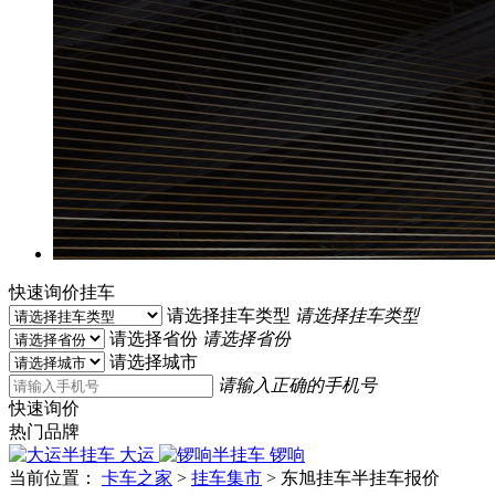
快速询价挂车
请选择挂车类型
请选择挂车类型
请选择省份
请选择省份
请选择城市
请输入正确的手机号
快速询价
热门品牌
大运
锣响
当前位置：
卡车之家
>
挂车集市
>
东旭挂车半挂车报价