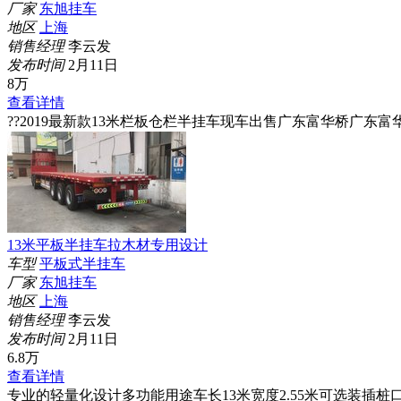
厂家
东旭挂车
地区
上海
销售经理
李云发
发布时间
2月11日
8
万
查看详情
??2019最新款13米栏板仓栏半挂车现车出售广东富华桥广东
13米平板半挂车拉木材专用设计
车型
平板式半挂车
厂家
东旭挂车
地区
上海
销售经理
李云发
发布时间
2月11日
6.8
万
查看详情
专业的轻量化设计多功能用途车长13米宽度2.55米可选装插桩