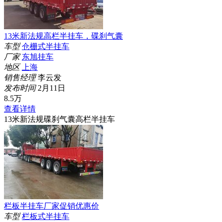
13米新法规高栏半挂车，碟刹气囊
车型
仓栅式半挂车
厂家
东旭挂车
地区
上海
销售经理
李云发
发布时间
2月11日
8.5
万
查看详情
13米新法规碟刹气囊高栏半挂车
栏板半挂车厂家促销优惠价
车型
栏板式半挂车