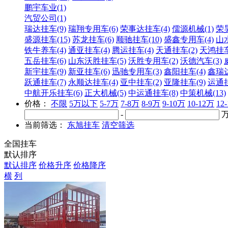
鹏宇车业(1)
汽贸公司(1)
瑞达挂车(9)
瑞翔专用车(6)
荣事达挂车(4)
儒源机械(1)
荣
盛源挂车(15)
苏龙挂车(6)
顺驰挂车(10)
盛鑫专用车(4)
山水
铁牛养车(4)
通亚挂车(4)
腾运挂车(4)
天通挂车(2)
天鸿挂车
五岳挂车(6)
山东沃胜挂车(5)
沃胜专用车(2)
沃德汽车(3)
新宇挂车(9)
新亚挂车(6)
迅驰专用车(3)
鑫阳挂车(4)
鑫瑞达
跃通挂车(7)
永顺达挂车(4)
亚中挂车(2)
亚隆挂车(9)
运通挂
中航开乐挂车(6)
正大机械(5)
中运通挂车(8)
中策机械(13)
价格：
不限
5万以下
5-7万
7-8万
8-9万
9-10万
10-12万
12
-
当前筛选：
东旭挂车
清空筛选
全国挂车
默认排序
默认排序
价格升序
价格降序
横
列