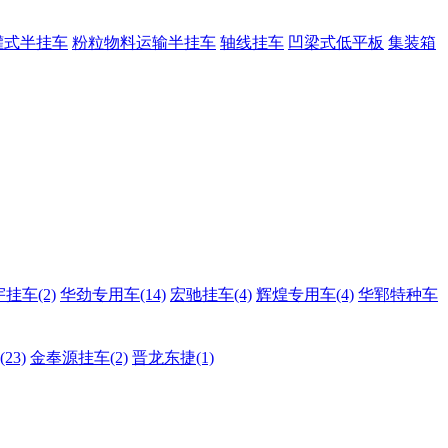
罐式半挂车
粉粒物料运输半挂车
轴线挂车
凹梁式低平板
集装箱
挂车(2)
华劲专用车(14)
宏驰挂车(4)
辉煌专用车(4)
华郓特种车
23)
金奉源挂车(2)
晋龙东捷(1)