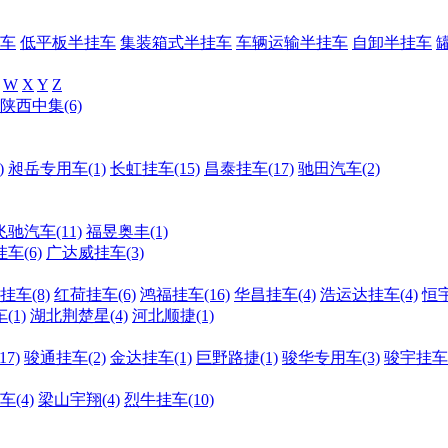
车
低平板半挂车
集装箱式半挂车
车辆运输半挂车
自卸半挂车
W
X
Y
Z
陕西中集(6)
)
昶岳专用车(1)
长虹挂车(15)
昌泰挂车(17)
驰田汽车(2)
飞驰汽车(11)
福昱奥丰(1)
车(6)
广达威挂车(3)
挂车(8)
红荷挂车(6)
鸿福挂车(16)
华昌挂车(4)
浩运达挂车(4)
恒宇
(1)
湖北荆楚星(4)
河北顺捷(1)
7)
骏通挂车(2)
金达挂车(1)
巨野路捷(1)
骏华专用车(3)
骏宇挂车(
(4)
梁山宇翔(4)
烈牛挂车(10)