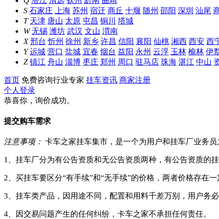
Q
潜江
清远
钦州
黔南
曲靖
S
石家庄
上海
苏州
宿迁
商丘
十堰
随州
邵阳
深圳
汕尾
T
天津
唐山
太原
屯昌
铜川
塔城
W
无锡
潍坊
武汉
文山
渭南
X
邢台
忻州
徐州
新乡
许昌
信阳
襄阳
仙桃
湘西
西安
西
Y
运城
营口
盐城
宜春
烟台
益阳
永州
云浮
玉林
榆林
伊
Z
镇江
舟山
淄博
枣庄
郑州
周口
驻马店
珠海
湛江
中山
首页
免费咨询行业专家
挂车资讯
商家注册
个人登录
恭喜你，询价成功。
提交购车需求
注意事项：
卡车之家挂车集市，是一个为用户和挂车厂业务员
1、挂车厂分为有公告资质和无公告资质两种，有公告资质的
2、买挂车要区分“有手续”和“无手续”的价格，两者价格存
3、挂车类产品，因用途不同，配置和用料千差万别，用户务
4、因交易问题产生的任何纠纷，卡车之家不承担任何责任。