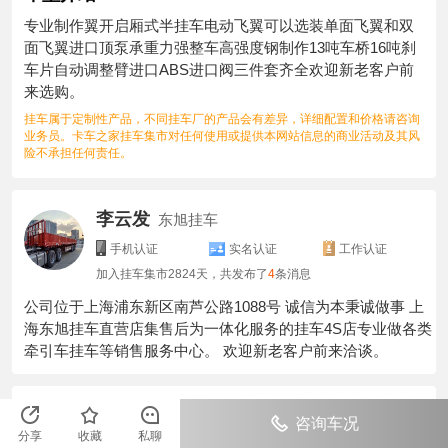
专业制作翼开启厢式半挂车电动飞翼可以选装单面飞翼和双
面飞翼进口顶泵承重力强整车高强度钢制作13吨车桥16吨刹
车片自动调整臂进口ABS进口阀三件套齐全欢迎新老客户前
来选购。
挂车属于定制性产品，不同挂车厂的产品会有差异，详细配置和价格请咨询
业务员。卡车之家挂车集市对任何使用或提供本网站信息的商业活动及其风
险不承担任何责任。
李云发
东旭挂车
手机认证
实名认证
工作认证
加入挂车集市
2824
天，共发布了
4
条消息
公司位于上海浦东新区南芦公路1088号 诚信为本秉诚做事 上
海东旭挂车直营店集售后为一体化服务的挂车4S店专业做各类
牵引车挂车等销售服务中心。 欢迎新老客户前来洽谈。
首页
>
厢式半挂车
>
13米翼开启厢式半挂车上路价
咨询车况
分享
收藏
私聊