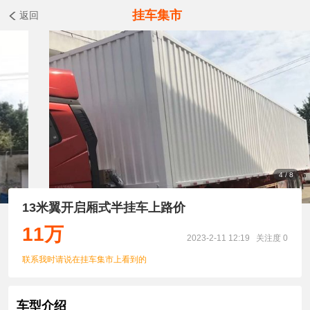
挂车集市
返回
4
/
8
13米翼开启厢式半挂车上路价
11
万
2023-2-11 12:19
关注度 0
联系我时请说在挂车集市上看到的
车型介绍