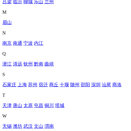
吕梁
临沂
聊城
乐山
兰州
M
眉山
N
南京
南通
宁波
内江
Q
潜江
清远
钦州
黔南
曲靖
S
石家庄
上海
苏州
宿迁
商丘
十堰
随州
邵阳
深圳
汕尾
商洛
T
天津
唐山
太原
屯昌
铜川
塔城
W
无锡
潍坊
武汉
文山
渭南