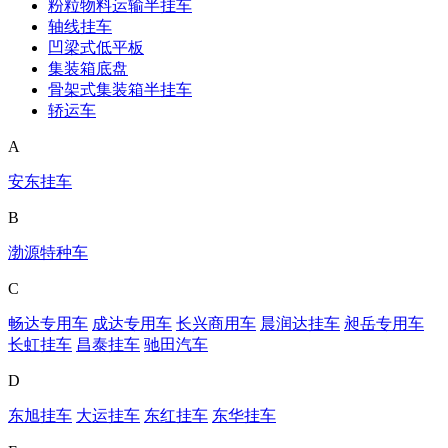
粉粒物料运输半挂车
轴线挂车
凹梁式低平板
集装箱底盘
骨架式集装箱半挂车
轿运车
A
安东挂车
B
渤源特种车
C
畅达专用车
成达专用车
长兴商用车
晨润达挂车
昶岳专用车
长虹挂车
昌泰挂车
驰田汽车
D
东旭挂车
大运挂车
东红挂车
东华挂车