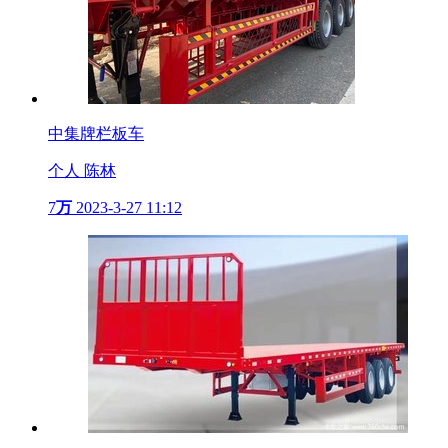
中集牌栏板车
个人 陈林
7
万
2023-3-27 11:12