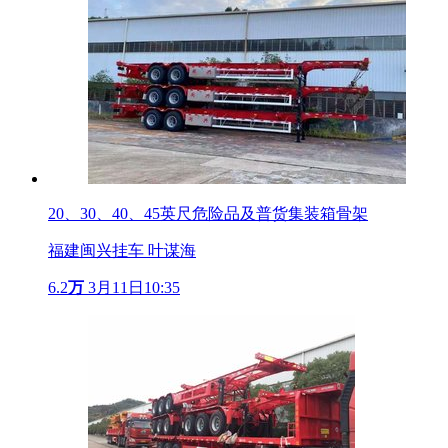
20、30、40、45英尺危险品及普货集装箱骨架
福建闽兴挂车 叶谋海
6.2
万
3月11日10:35