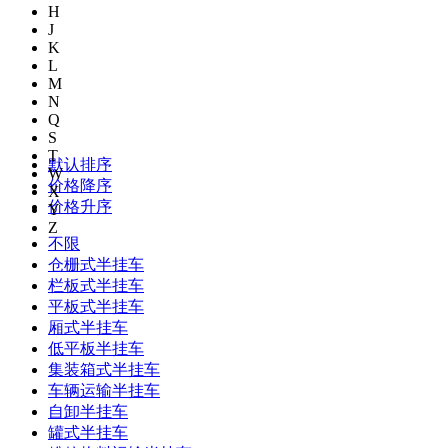
H
J
K
L
M
N
Q
S
T
默认排序
W
价格降序
X
价格升序
Y
Z
不限
仓栅式半挂车
栏板式半挂车
平板式半挂车
厢式半挂车
低平板半挂车
集装箱式半挂车
车辆运输半挂车
自卸半挂车
罐式半挂车