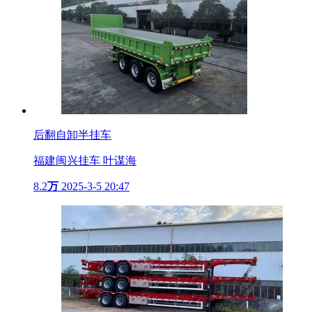
后翻自卸半挂车
福建闽兴挂车 叶谋海
8.2
万
2025-3-5 20:47