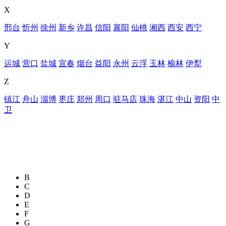
X
邢台
忻州
徐州
新乡
许昌
信阳
襄阳
仙桃
湘西
西安
西宁
Y
运城
营口
盐城
宜春
烟台
益阳
永州
云浮
玉林
榆林
伊犁
Z
镇江
舟山
淄博
枣庄
郑州
周口
驻马店
珠海
湛江
中山
资阳
中
卫
B
C
D
E
F
G