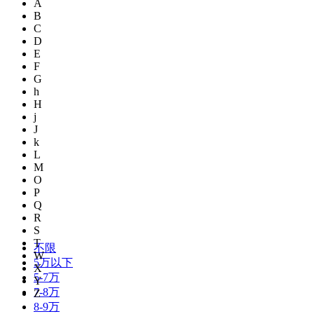
A
B
C
D
E
F
G
h
H
j
J
k
L
M
O
P
Q
R
S
T
不限
W
5万以下
X
5-7万
Y
7-8万
Z
8-9万