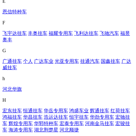
E
恩信特种车
F
飞宇达挂车
丰奥挂车
福耀专用车
飞利达挂车
飞驰汽车
福昱
奥丰
G
广通挂车
个人
广达车业
光亚专用车
挂通汽车
国鑫挂车
广达
威挂车
h
河北华旗
H
宏东挂车
恒通挂车
华岳专用车
鸿盛车业
辉通挂车
红荷挂车
鸿福挂车
华昌挂车
浩运达挂车
恒宇挂车
华劲专用车
宏驰挂
车
辉煌专用车
华郓特种车
宏泰专用车
河南金马挂车
宏骏挂
车
海涛专用车
湖北荆楚星
河北顺捷