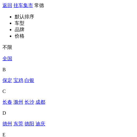
返回
挂车集市
常德
默认排序
车型
品牌
价格
不限
全国
B
保定
宝鸡
白银
C
长春
滁州
长沙
成都
D
德州
东莞
德阳
迪庆
E