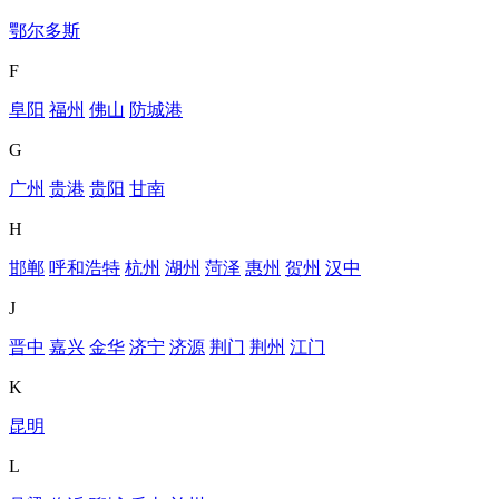
鄂尔多斯
F
阜阳
福州
佛山
防城港
G
广州
贵港
贵阳
甘南
H
邯郸
呼和浩特
杭州
湖州
菏泽
惠州
贺州
汉中
J
晋中
嘉兴
金华
济宁
济源
荆门
荆州
江门
K
昆明
L