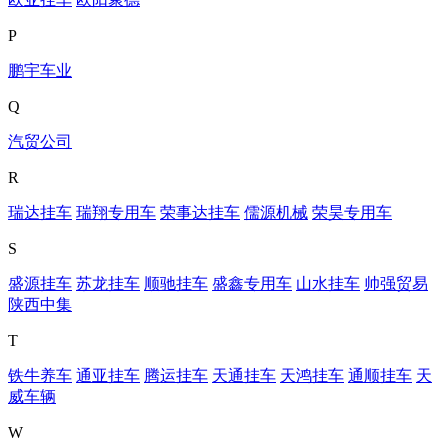
P
鹏宇车业
Q
汽贸公司
R
瑞达挂车
瑞翔专用车
荣事达挂车
儒源机械
荣昊专用车
S
盛源挂车
苏龙挂车
顺驰挂车
盛鑫专用车
山水挂车
帅强贸易
陕西中集
T
铁牛养车
通亚挂车
腾运挂车
天通挂车
天鸿挂车
通顺挂车
天
威车辆
W