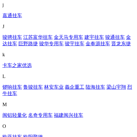
j
嘉通挂车
J
骏骋挂车
江苏富华挂车
金天马专用车
建宇挂车
骏通挂车
金
达挂车
巨野路捷
骏华专用车
骏宇挂车
金奉源挂车
晋龙东捷
k
卡车之家优选
L
锣响挂车
鲁骏挂车
林安车业
義企重工
陆海挂车
梁山宇翔
烈
牛挂车
M
闽铝轻量化
名奇专用车
福建闽兴挂车
O
欧亚挂车
欧阳聚德