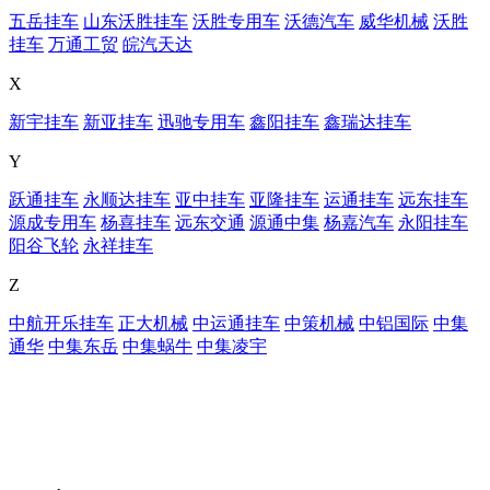
五岳挂车
山东沃胜挂车
沃胜专用车
沃德汽车
威华机械
沃胜
挂车
万通工贸
皖汽天达
X
新宇挂车
新亚挂车
迅驰专用车
鑫阳挂车
鑫瑞达挂车
Y
跃通挂车
永顺达挂车
亚中挂车
亚隆挂车
运通挂车
远东挂车
源成专用车
杨喜挂车
远东交通
源通中集
杨嘉汽车
永阳挂车
阳谷飞轮
永祥挂车
Z
中航开乐挂车
正大机械
中运通挂车
中策机械
中铝国际
中集
通华
中集东岳
中集蜗牛
中集凌宇